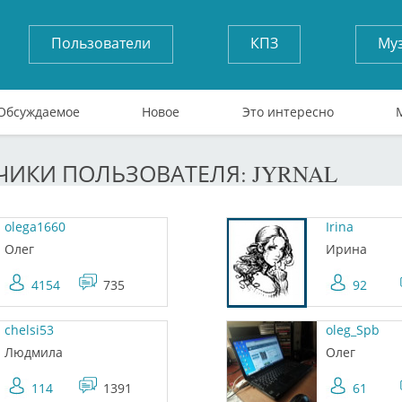
Пользователи
КПЗ
Му
Обсуждаемое
Новое
Это интересно
ИКИ ПОЛЬЗОВАТЕЛЯ: JYRNAL
olega1660
Irina
Олег
Ирина
4154
735
92
chelsi53
oleg_Spb
Людмила
Олег
114
1391
61