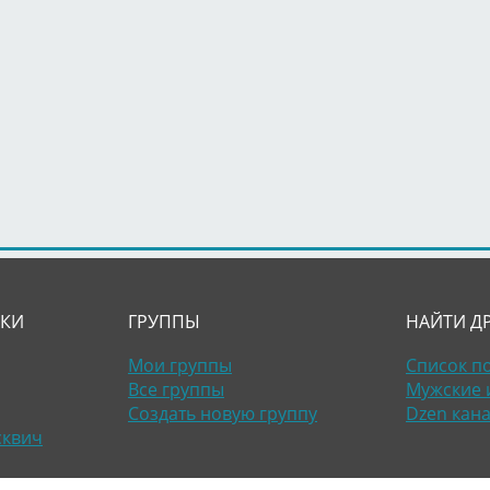
ЛКИ
ГРУППЫ
НАЙТИ Д
Мои группы
Список п
Все группы
Мужские 
Создать новую группу
Dzen кан
сквич