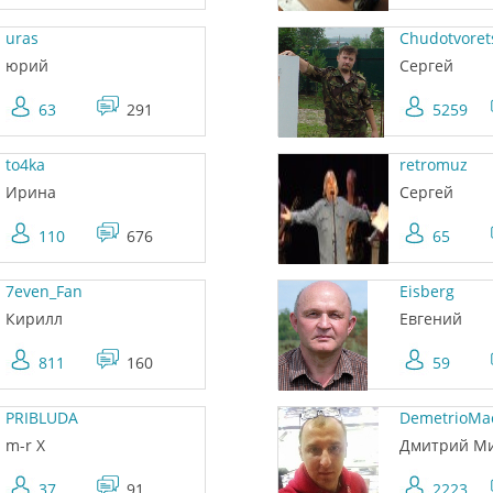
uras
Chudotvoret
юрий
Сергей
63
291
5259
to4ka
retromuz
Ирина
Сергей
110
676
65
7even_Fan
Eisberg
Кирилл
Евгений
811
160
59
PRIBLUDA
DemetrioMa
m-r X
Дмитрий М
37
91
2223