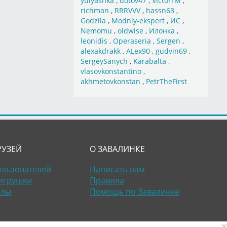
yulyashka
,
dotov47
,
VictorrM
,
richman
,
RRRVVV
,
hassn63
,
Godzila
,
Modniy-ekspert
,
ИС
,
Nemomu
,
oldwise
,
Илонка
,
leonidis
,
Operaseria
,
Sergen
,
alexakdrakk
,
ALex90
,
gudvin69
,
SergeySanych
,
Karabalta
,
vlasovkonstantino
,
akhmetovkonstan
,
PetrTheFirst
РУЗЕЙ
О ЗАВАЛИНКЕ
ользователей
Написать нам
игрушки
Правила
алы
Помощь по Завалинке
×