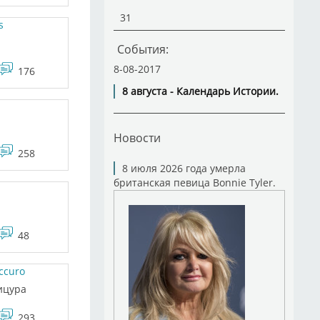
31
s
События:
8-08-2017
176
8 августа - Календарь Истории.
Новости
258
8 июля 2026 года умерла
британская певица Bonnie Tyler.
48
ccuro
ицура
293