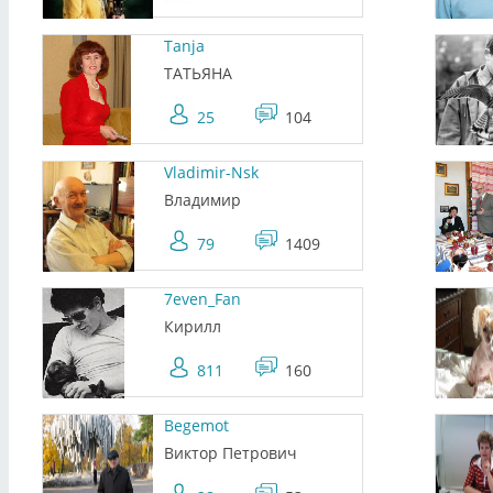
Tanja
ТАТЬЯНА
25
104
Vladimir-Nsk
Владимир
79
1409
7even_Fan
Кирилл
811
160
Begemot
Виктор Петрович