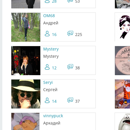
28
53
OM68
Андрей
16
225
Mystery
Mystery
12
38
Seryi
Сергей
14
37
vinnypuck
Аркадий