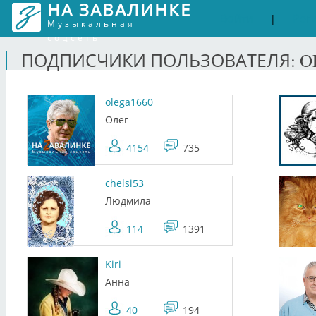
НА ЗАВАЛИНКЕ
Войти
Рег
|
Музыкальная
соцсеть
ПОДПИСЧИКИ ПОЛЬЗОВАТЕЛЯ: O
olega1660
Олег
4154
735
chelsi53
Людмила
114
1391
Kiri
Анна
40
194