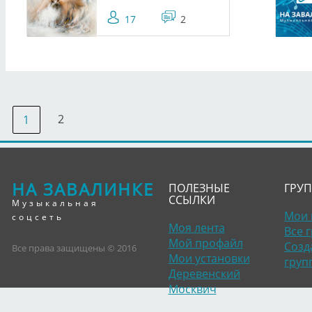
17
2
2
1
НА ЗАВАЛИНКЕ
ПОЛЕЗНЫЕ
ГРУ
ССЫЛКИ
Музыкальная
Мои 
соцсеть
Моя лента
Все 
Мой профайл
Созд
Все права защищены © 2016
Мои установки
груп
Деревенский
Москвич