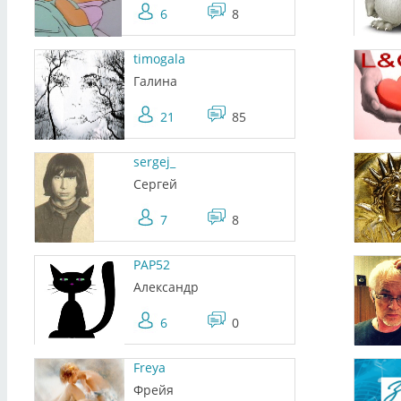
6
8
timogala
Галина
21
85
sergej_
Сергей
7
8
PAP52
Александр
6
0
Freya
Фрейя