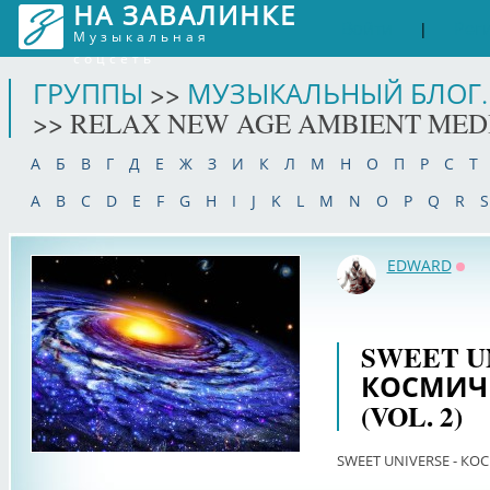
НА ЗАВАЛИНКЕ
Войти
Рег
|
Музыкальная
соцсеть
ГРУППЫ
>>
МУЗЫКАЛЬНЫЙ БЛОГ.
>> RELAX NEW AGE AMBIENT MED
А
Б
В
Г
Д
Е
Ж
З
И
К
Л
М
Н
О
П
Р
С
Т
A
B
C
D
E
F
G
H
I
J
K
L
M
N
O
P
Q
R
S
EDWARD
Офф
SWEET U
КОСМИЧ
(VOL. 2)
SWEET UNIVERSE - КО