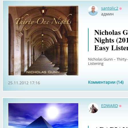
santolic2
Офф
админ
Nicholas G
Nights (20
Easy Liste
Nicholas Gunn – Thirty-
Listening
Комментарии (14)
25.11.2012 17:16
EDWARD
Офф