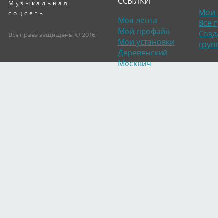
ССЫЛКИ
Музыкальная
Мои 
соцсеть
Моя лента
Все 
Мой профайл
Созд
Все права защищены © 2016
Мои установки
груп
Деревенский
Москвич