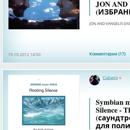
JON AND
(ИЗБРАН
JON AND VANGELIS (И
Комментарии (17)
19.10.2012 14:50
Cubano
Оффл
Symbian me
Silence - T
(саундт
для пол