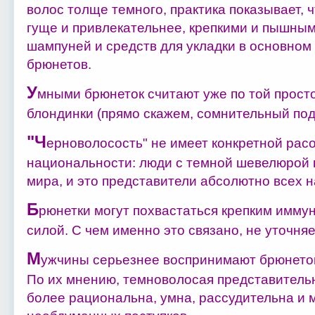
волос толще темного, практика показывает, 
гуще и привлекательнее, крепкими и пышным
шампуней и средств для укладки в основном
брюнетов.
У
мными брюнеток считают уже по той просто
блондинки (прямо скажем, сомнительный под
"Ч
ерноволосость" не имеет конкретной рас
национальности: люди с темной шевелюрой в
мира, и это представители абсолютно всех 
Б
рюнетки могут похвастаться крепким имму
силой. С чем именно это связано, не уточняе
М
ужчины серьезнее воспринимают брюнеток
По их мнению, темноволосая представитель
более рациональна, умна, рассудительна и 