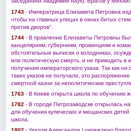
заседаниях Академии наук). Врагов у Михаи
1743
- Императрица Елизавета Петровна изд
чтобы на главных улицах в окнах битых стек
против дворов".
1744
- В правление Елизаветы Петровны был
канцеляриям, губерниям, провинциям и кома
обстоятельные выписки о колодниках, осужд
или политическую смерть, и не приводить в 
получения императорского указа. Так как ни 
таких указов не получало, это распоряжение
смертной казни за неполитические преступл
1763
- В Киеве открыта школа по обучению ж
1782
- В городе Петрозаводске открылась н
для обучения купеческих и мещанских детей 
школа.
1802
- Указом Александра I учреждено благо