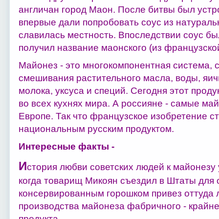
англичан город Маон. После битвы был уст
впервые дали попробовать соус из натураль
славилась местность. Впоследствии соус был
получил название маонского (из французской
Майонез - это многокомпонентная система, 
смешивания растительного масла, воды, яич
молока, уксуса и специй. Сегодня этот проду
во всех кухнях мира. А россияне - самые м
Европе. Так что французское изобретение с
национальным русским продуктом.
Интересные факты -
И
стория любви советских людей к майонезу 
когда товарищ Микоян съездил в Штаты для 
консервированным горошком привез оттуда
производства майонеза фабричного - крайне
продукта.