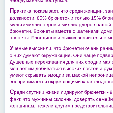
необдуманных поступков.
П
рактика показывает, что среди женщин, з
должности, 85% брюнеток и только 15% блон
мультимиллионеров и миллиардеров нашей 
брюнетки. Брюнеты вместе с шатенами доми
планеты. Блондинов и рыжих значительно м
У
ченые выяснили, что брюнетки очень раним
о них думают окружающие. Они чаще подверг
Душевные переживания для них сродни мале
мешает им добиваться высоких постов и ру
умеют скрывать эмоции за маской непрониц
воспринимается окружающими как холодност
С
реди спутниц жизни лидируют брюнетки - 8
факт, что мужчины склонны доверять семе
женщинам, нежели другим представительниц