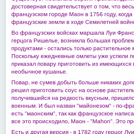
достоверная свидетельствует о том, что вес
французском городе Маон в 1756 году, когда
французские земли в ходе Семилетней войны
Во французских войсках маршала Луи Франс
герцога Ришелье, возникла большая пробле
продуктами - остались только растительное 
Поскольку ежедневные омлеты уже успели п
приказал повару приготовить из имеющихся 
необычное кушанье.
Повар, не сумев добыть больше никаких доп
решил приготовить соус на основе раститель
получившийся на редкость вкусным, пришел
военным. И был назван "майонезом" - по-фра
есть "маонским", так как французское написа
все это происходило, Маон - "Mahon". Это п
Есть и другая версия - в 1782 году герцог Л