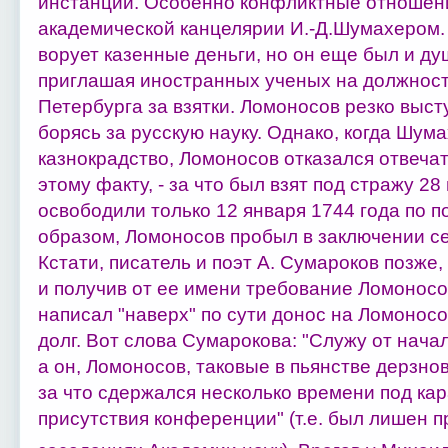
инстанции. Особенно конфликтные отношени
академической канцелярии И.-Д.Шумахером.
ворует казенные деньги, но он еще был и ду
приглашая иностранных ученых на должност
Петербурга за взятки. Ломоносов резко выс
борясь за русскую науку. Однако, когда Шум
казнокрадство, Ломоносов отказался отвеча
этому факту, - за что был взят под стражу 2
освободили только 12 января 1744 года по 
образом, Ломоносов пробыл в заключении се
Кстати, писатель и поэт А. Сумароков позже
и получив от ее имени требование Ломонос
написал "наверх" по сути донос на Ломонос
долг. Вот слова Сумарокова: "Служу от нач
а он, Ломоносов, таковые в пьянстве дерзно
за что сдержался несколько времени под ка
присутствия конференции" (т.е. был лишен п