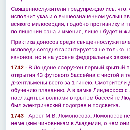
Священнослужители предупреждались, что, е
исполнит указ и о вышеозначенном услышав, 
всякого милосердия, подобно противнику и т
по лишении сана и имения, лишен будет и ж
Практика доносов среди священнослужителе
исповеди сегодня гарантируется не только н
канонов, но и на уровне федеральных законо
1742
- В Лондоне сооружен первый крытый п
открытия 43 футового бассейна с чистой и 
джентльмены всего за 1 гинею. Смотрители 
обучению плаванию. А в замке Линдерхоф с
насладиться волнами в крытом бассейне Людв
был электрический подогрев и подсветка.
1743
- Арест М.В. Ломоносова. Ломоносов н
немецким чиновникам в Академии, о чем они