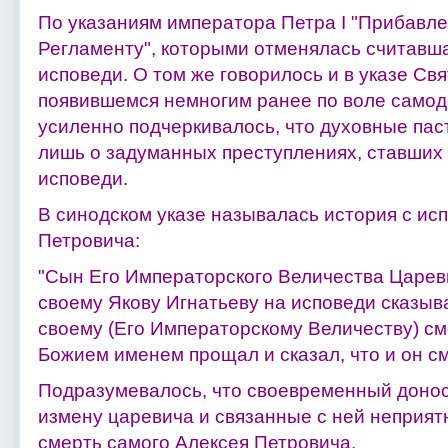
По указаниям императора Петра I "Прибавле
Регламенту", которыми отменялась считавш
исповеди. О том же говорилось и в указе Св
появившемся немногим ранее по воле самод
усиленно подчеркивалось, что духовные па
лишь о задуманных преступлениях, ставших
исповеди.
В синодском указе называлась история с ис
Петровича:
"Сын Его Императорского Величества Царев
своему Якову Игнатьеву на исповеди сказыва
своему (Его Императорскому Величеству) сме
Божием именем прощал и сказал, что и он см
Подразумевалось, что своевременный донос
измену царевича и связанные с ней неприят
смерть самого Алексея Петровича.