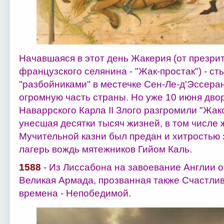
Начавшаяся в этот день Жакерия (от презри
французского селянина - "Жак-простак") - с
"разбойниками" в местечке Сен-Ле-д'Эссеран
огромную часть страны. Но уже 10 июня дво
Наваррского Карла II Злого разгромили "Жак
унесшая десятки тысяч жизней, в том числе ж
Мучительной казни был предан и хитростью
лагерь вождь мятежников Гийом Каль.
1588
- Из Лиссабона на завоевание Англии о
Великая Армада, прозванная также Счастлив
времена - Непобедимой.