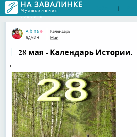
НА ЗАВАЛИНКЕ
Войти
Рег
|
Музыкальная
соцсеть
Albina
Календарь
Оффлайн
админ
Май
28 мая - Календарь Истории.