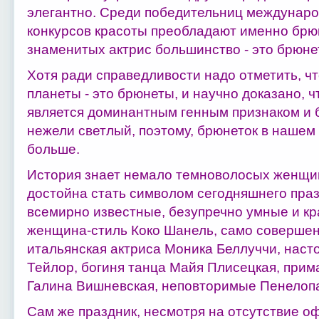
элегантно. Среди победительниц междунар
конкурсов красоты преобладают именно брю
знаменитых актрис большинство - это брюне
Хотя ради справедливости надо отметить, ч
планеты - это брюнеты, и научно доказано, 
является доминантным генным признаком и б
нежели светлый, поэтому, брюнеток в нашем 
больше.
История знает немало темноволосых женщин
достойна стать символом сегодняшнего праз
всемирно известные, безупречно умные и кр
женщина-стиль Коко Шанель, само совершен
итальянская актриса Моника Беллуччи, наст
Тейлор, богиня танца Майя Плисецкая, при
Галина Вишневская, неповторимые Пенелоп
Сам же праздник, несмотря на отсутствие о