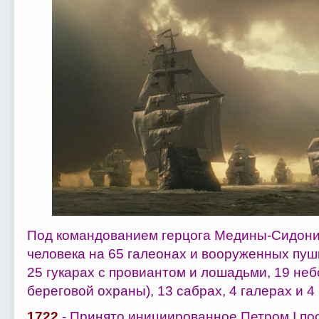
Под командованием герцога Медины-Сидони
человека на 65 галеонах и вооруженных пуш
25 гукарах с провиантом и лошадьми, 19 не
береговой охраны), 13 сабрах, 4 галерах и 4
1722
- Принято инициированное Петром I п