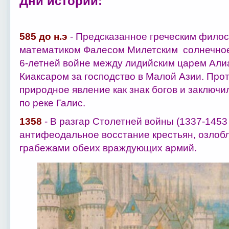
Дни истории:
585 до н.э
- Предсказанное греческим фило
математиком Фалесом Милетским солнечное
6-летней войне между лидийским царем Али
Киаксаром за господство в Малой Азии. Про
природное явление как знак богов и заключи
по реке Галис.
1358
- В разгар Столетней войны (1337-145
антифеодальное восстание крестьян, озло
грабежами обеих враждующих армий.