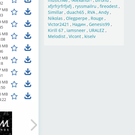
musich46
,
-Alexandr-
,
birond
,
32
xfjrfrjrfrfjxfj
,
ryssmailru
,
fireodest
,
7 MB
Simillar
,
duach65
,
RVA
,
Andy
,
33
Nikolas
,
Olegperpe
,
Rouge
,
9 MB
Victor2421
,
Надин
,
Genesis99
,
45
Kirill 67
,
iamsneer
,
URALEZ
,
5 MB
Melodist
,
Vicont
,
kiselv
:08
8 MB
36
2 MB
18
7 MB
51
8 MB
:50
0 MB
4:22