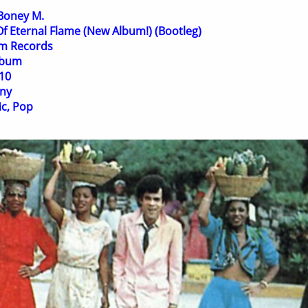
Boney M.
f Eternal Flame (New Album!) (Bootleg)
m Records
lbum
10
ny
ic, Pop