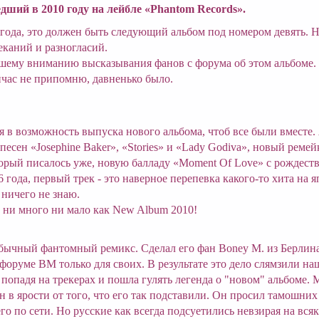
дший в 2010 году на лейбле «Phantom Records».
 года, это должен быть следующий альбом под номером девять. 
еканий и разногласий.
ему вниманию высказывания фанов с форума об этом альбоме. 
час не припомню, давненько было.
ся в возможность выпуска нового альбома, чтоб все были вместе.
есен «Josephine Baker», «Stories» и «Lady Godiva», новый ремейк 
орый писалось уже, новую балладу «Moment Of Love» с рождест
года, первый трек - это наверное перепевка какого-то хита на я
 ничего не знаю.
 ни много ни мало как New Album 2010!
бычный фантомный ремикс. Сделал его фан Boney M. из Берлин
оруме BM только для своих. В результате это дело слямзили н
и попадя на трекерах и пошла гулять легенда о "новом" альбоме.
н в ярости от того, что его так подставили. Он просил тамошни
го по сети. Но русские как всегда подсуетились невзирая на вся