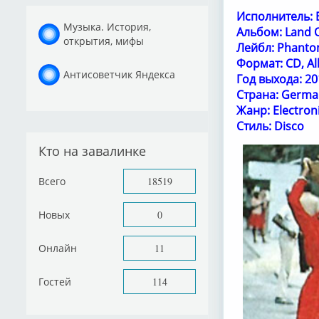
Исполнитель: 
Музыка. История,
Альбом: Land O
открытия, мифы
Лейбл: Phanto
Формат: CD, A
Антисоветчик Яндекса
Год выхода: 20
Страна: Germa
Жанр: Electron
Стиль: Disco
Кто на завалинке
Всего
18519
Новых
0
Онлайн
11
Гостей
114