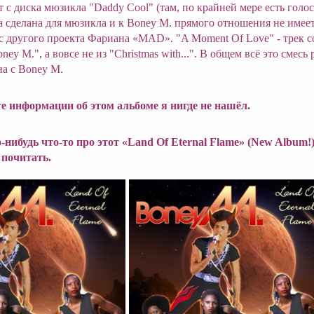
т с диска мюзикла "Daddy Cool" (там, по крайней мере есть голо
 сделана для мюзикла и к Boney M. прямого отношения не имеет
 с другого проекта Фариана «MAD». "A Moment Of Love" - трек с
ney M.", а вовсе не из "Christmas with...". В общем всё это смесь
а с Boney M.
те информации об этом альбоме я нигде не нашёл.
о-нибудь что-то про этот «Land Of Eternal Flame» (New Album!
 почитать.