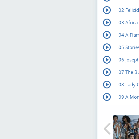
02 Felic
03 Africa
04 A Flam
05 Stories
06 Joseph
07 The B
08 Lady G
09 A Mom