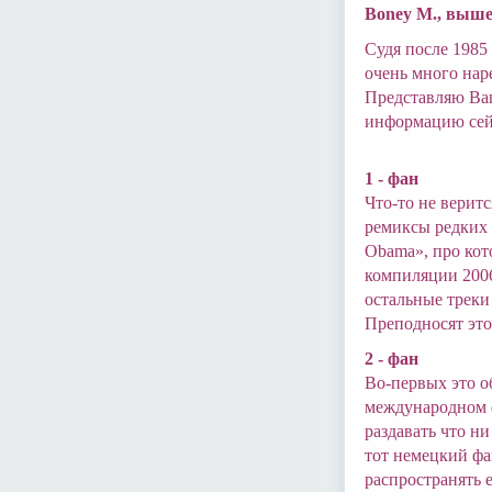
Boney M., выше
Судя после 1985
очень много нар
Представляю Ваш
информацию сей
1 - фан
Что-то не верит
ремиксы редких п
Obama», про кот
компиляции 2006 
остальные треки
Преподносят это
2 - фан
Во-первых это о
международном ф
раздавать что н
тот немецкий фа
распространять е