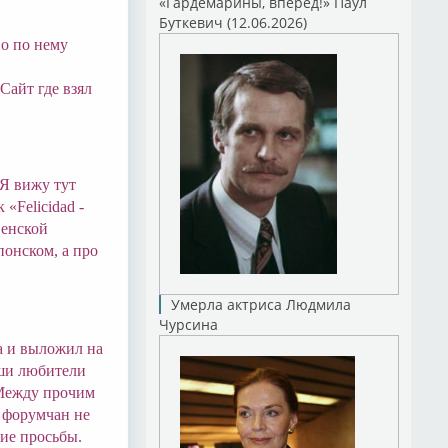
«Гардемарины, вперед!» Паул
Буткевич (12.06.2026)
Но по нему
Сайт где взял
 Я вижу тут
«Felicidad -
венской
понском, а про
Умерла актриса Людмила
Чурсина
а и выложил на
аши любители
 Между прочим
х форумчан не
кие просьбы.