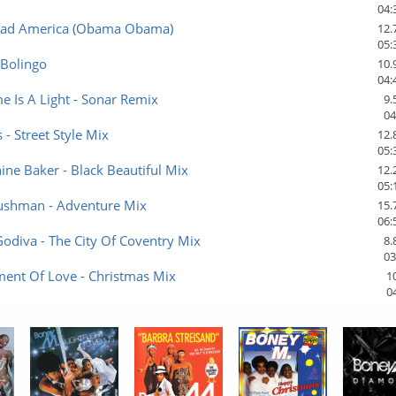
04:
idad America (Obama Obama)
12.
05:
 Bolingo
10.
04:
e Is A Light - Sonar Remix
9.
04
 - Street Style Mix
12.
05:
ine Baker - Black Beautiful Mix
12.
05:
ushman - Adventure Mix
15.
06:
odiva - The City Of Coventry Mix
8.
03
ent Of Love - Christmas Mix
1
0