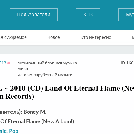
Пользователи
КПЗ
Му
Обсуждаемое
Новое
Это интересно
013
ID 166
Музыкальный блог. Вся музыка
Оффлайн
Мира
История зарубежной музыки
. ~ 2010 (CD) Land Of Eternal Flame (N
m Records)
лнитель): Boney M.
Of Eternal Flame (New Album!)
nic, Pop