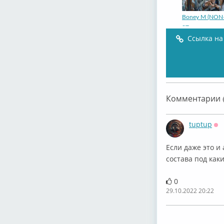
Boney M (NON
ST...
Ссылка на
Boney M. -
Комментарии (
tuptup
Оф
Если даже это и
состава под каки
Boney M.
0
29.10.2022 20:22