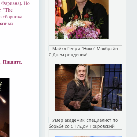
с Фариана). Но
. "The
о сборника
 разных
Майкл Генри "Нико" Макбрэйн -
С Днем рождения!
). Пишите,
Умер академик, специалист по
борьбе со СПИДом Покровский