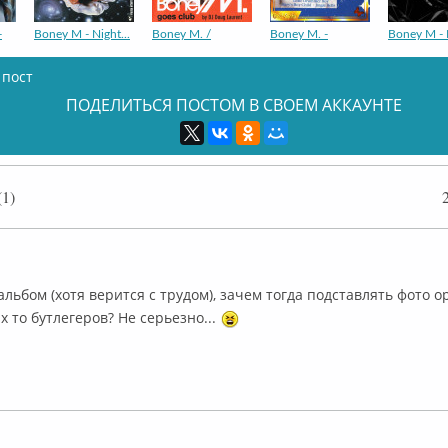
-
Boney M - Night...
Boney M. /
Boney M. -
Boney M - 
 пост
ПОДЕЛИТЬСЯ ПОСТОМ В СВОЕМ АККАУНТЕ
Boney M. -
Boney M - Oceans
Boney M. -
ВСЕМ ДО
1)
флайн
 альбом (хотя верится с трудом), зачем тогда подставлять фото 
х то бутлегеров? Не серьезно...
Boney M. –
Boney M. ~
Boney M – Take
"Boney M"-