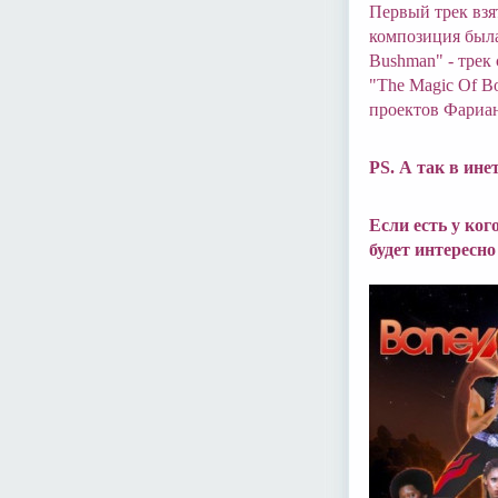
Первый трек взя
композиция была
Bushman" - трек
"The Magic Of Bo
проектов Фариан
PS. А так в ине
Если есть у ког
будет интересно