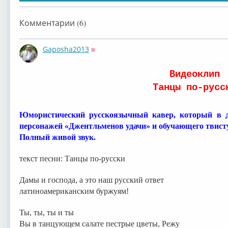
гр.«Божья коров...
гр.«Божья коров...
гр.«Божья коров...
гр.«
Комментарии (6)
Gaposha2013
Оффлайн
⁣Видеоклип
гр.«Божья коров...
гр.«Божья коров...
гр.«Божья коров...
Танцы по-русс
Юмористический русскоязычный кавер, который в 
персонажей «Джентльменов удачи» и обучающего твист
Полный живой звук.
текст песни: Танцы по-русски
Дамы и господа, а это наш русский ответ
латиноамериканским буржуям!
Ты, ты, ты и ты
Вы в танцующем салате пестрые цветы, Режу