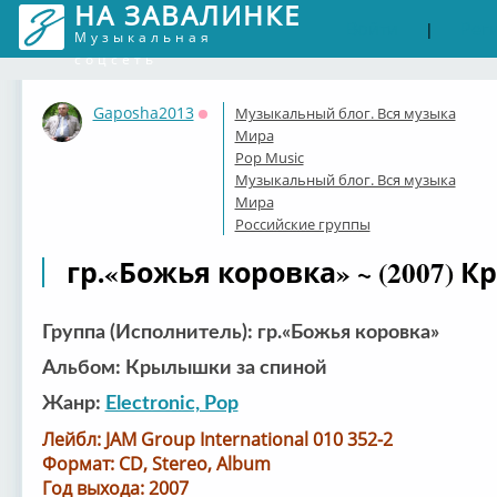
НА ЗАВАЛИНКЕ
Войти
Рег
|
Музыкальная
соцсеть
Gaposha2013
Музыкальный блог. Вся музыка
Оффлайн
Мира
Pop Music
Музыкальный блог. Вся музыка
Мира
Российские группы
гр.«Божья коровка» ~ (2007)
Группа (Исполнитель): гр.«Божья коровка»
Альбом: Крылышки за спиной
Жанр:
Electronic, Pop
Лейбл: JAM Group International 010 352-2
Формат: CD, Stereo, Album
Год выхода: 2007