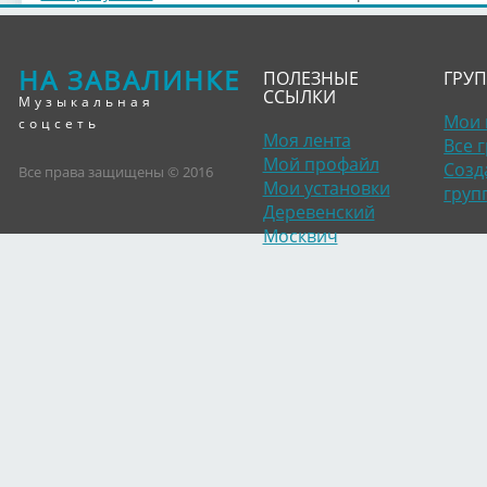
НА ЗАВАЛИНКЕ
ПОЛЕЗНЫЕ
ГРУ
ССЫЛКИ
Музыкальная
Мои 
соцсеть
Моя лента
Все 
Мой профайл
Созд
Все права защищены © 2016
Мои установки
груп
Деревенский
Москвич