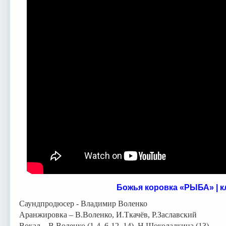
Божья коровка «РЫБА» | к
Саундпродюсер - Владимир Воленко
Аранжировка – В.Воленко, И.Ткачёв, Р.Заславский
Вокал – В.Воленко (1-4, 6-12, 14), Н.Шоколадкина (13)