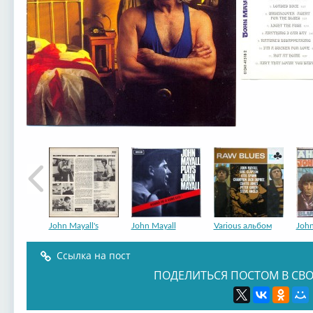
John Mayall's
John Mayall
Various альбом
John
Ссылка на пост
ПОДЕЛИТЬСЯ ПОСТОМ В СВО