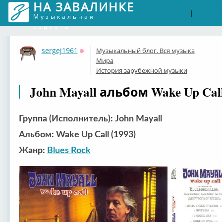
НА ЗАВАЛИНКЕ
Войти
Рег
|
Музыкальная
соцсеть
sergej1961
Музыкальный блог. Вся музыка
Оффлайн
Мира
История зарубежной музыки
John Mayall альбом Wake Up Call
Группа (Исполнитель): John Mayall
Альбом: Wake Up Call (1993)
Жанр:
Blues Rock