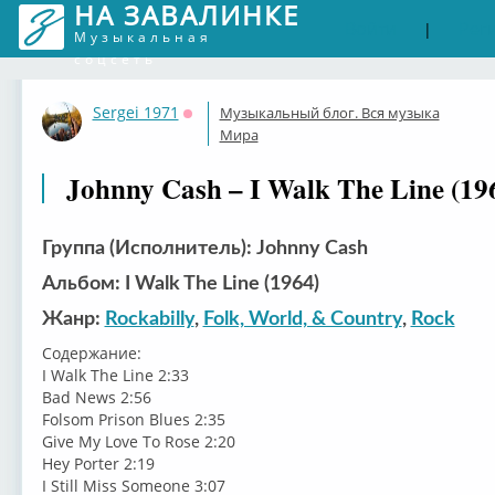
НА ЗАВАЛИНКЕ
Войти
Рег
|
Музыкальная
соцсеть
Sergei 1971
Музыкальный блог. Вся музыка
Оффлайн
Мира
Johnny Cash – I Walk The Line (19
Группа (Исполнитель): Johnny Cash
Альбом: I Walk The Line (1964)
Жанр:
Rockabilly
,
Folk, World, & Country
,
Rock
Содержание:
I Walk The Line 2:33
Bad News 2:56
Folsom Prison Blues 2:35
Give My Love To Rose 2:20
Hey Porter 2:19
I Still Miss Someone 3:07