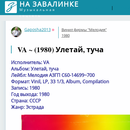
НА ЗАВАЛИНКЕ
Войти
Рег
|
Музыкальная
соцсеть
Gaposha2013
Винил фирмы "Мелодия"
Оффлайн
1980
VA ~ (1980) Улетай, туча
Исполнитель: VA
Альбом: Улетай, туча
Лейбл: Мелодия АЗГП С60-14699~700
Формат: Vinil, LP, 33 1/3, Album, Compilation
Запись: 1980
Год выхода: 1980
Страна: СССР
Жанр: Эстрада