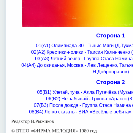
Сторона 1
01(А1) Олимпиада-80 - Тынис Мяги (Д.Тухм
02(А2) Крестики-нолики - Таисия Калинченко
03(А3) Летний вечер - Группа Стаса Намин
04(А4) До свиданья, Москва - Лев Лещенко, Тать
Н.Добронравов)
Сторона 2
05(В1) Улетай, туча - Алла Пугачёва (Музы
06(В2) Не забывай - Группа «Аракс» (
07(В3) После дождя - Группа Стаса Намина
08(В4) Легко сказать - ВИА «Весёлые ребята»
Редактор В.Рыжиков
© ВТПО «ФИРМА МЕЛОДИЯ» 1980 год