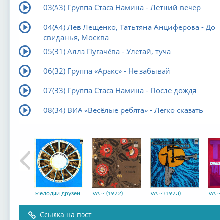
03(А3) Группа Стаса Намина - Летний вечер
04(А4) Лев Лещенко, Татьтяна Анциферова - До
свиданья, Москва
05(В1) Алла Пугачёва - Улетай, туча
06(В2) Группа «Аракс» - Не забывай
07(В3) Группа Стаса Намина - После дождя
08(В4) ВИА «Весёлые ребята» - Легко сказать
Мелодии друзей
VA ~ (1972)
VA ~ (1973)
VA ~
Ссылка на пост