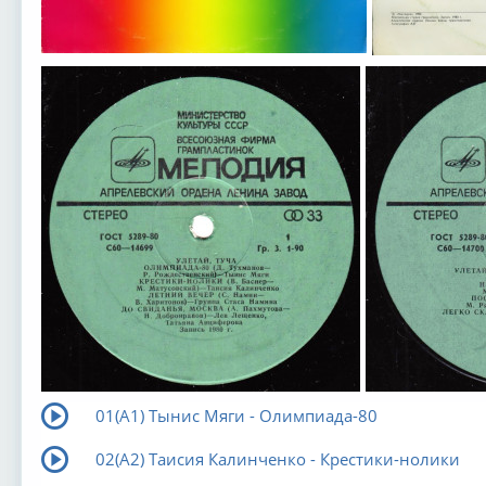
01(А1) Тынис Мяги - Олимпиада-80
02(А2) Таисия Калинченко - Крестики-нолики