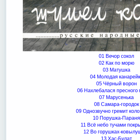
01 Вечор сокол
02 Как по морю
03 Матушка
04 Молодая канарей
05 Чёрный ворон
06 Нахлебалася пресного
07 Марусенька
08 Самара-городок
09 Однозвучно гремит коло
10 Порушка-Параня
11 Всё небо тучами покр
12 Во горушках-ковылу
13 Хас-Булат