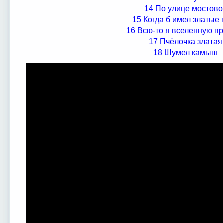
14 По улице мостово
15 Когда б имел златые 
16 Всю-то я вселенную п
17 Пчёлочка златая
18 Шумел камыш