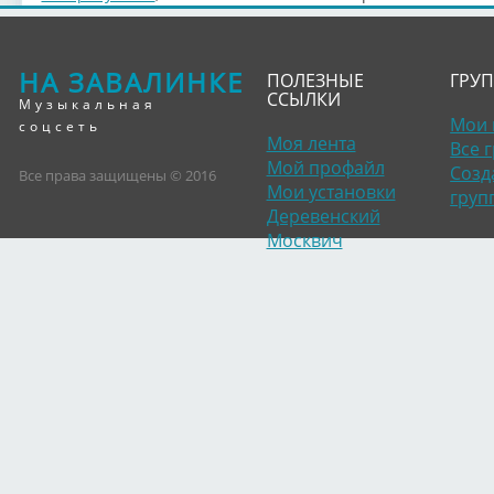
НА ЗАВАЛИНКЕ
ПОЛЕЗНЫЕ
ГРУ
ССЫЛКИ
Музыкальная
Мои 
соцсеть
Моя лента
Все 
Мой профайл
Созд
Все права защищены © 2016
Мои установки
груп
Деревенский
Москвич