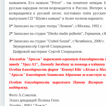
названием. Его назвали "Privet" - так понятнее немцам. И
русская народная песня возрождается в России. Интерес 
возвращаемся к русской песне, постоянно поём русские
выпускаем CD "Шумел камыш" в более полном варианте.
1*
Записано на студии театра "Ленком", г.Москва, 1992 г.
2*
Записано на студии "Dierks studio pulheim", Германия, г.К
3*
Записано на студии "United Sound", г.Челябинск, 2000 г.
Звукорежиссёр Сергей Спиридонов.
Цифровой мастеринг Сергей Спиридонов.
Ансамбль "Ариэль" выражает огромную благодарность 
заводу "Урал АЗ", Леониду Звездину за помощь в издан
Особая благодарность фирме "Krasnyi Klin' г.Кёльн и Ми
"Ариэль" благодарит Анатолия Абрамова за классную иг
Особую благодарность выражаем Панову Валерию 
поддержку.
Фото А.Соколов.
Эскиз декораций Полина Гепп.
Дизайн - РИО "Дождь".