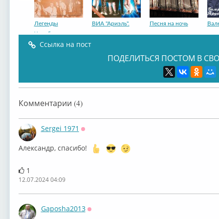
Легенды
ВИА "Ариэль".
Песня на ночь
Вал
Челябин...
Ссылка на пост
ПОДЕЛИТЬСЯ ПОСТОМ В СВО
ВИА «Ариэль»
ВИА «Ариэль»
ВИА «Ариэль»
ВИА
Комментарии (4)
Sergei 1971
Оффлайн
Александр, спасибо!
ВИА «Ариэль»
ВИА «Ариэль»
ВИА «Ариэль»
ВИА
1
12.07.2024 04:09
Gaposha2013
Оффлайн