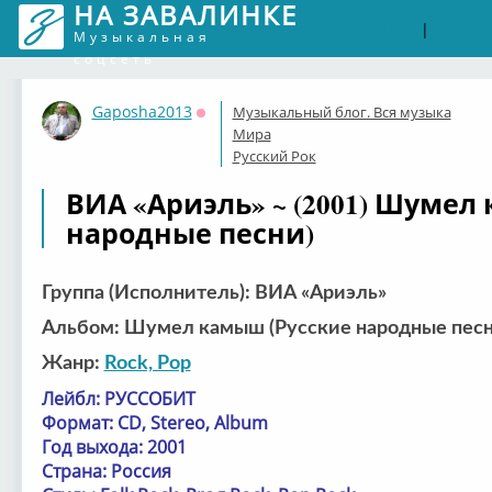
НА ЗАВАЛИНКЕ
Войти
Рег
|
Музыкальная
соцсеть
Gaposha2013
Музыкальный блог. Вся музыка
Оффлайн
Мира
Русский Рок
ВИА «Ариэль» ~ (2001) Шумел
народные песни)
Группа (Исполнитель): ВИА «Ариэль»
Альбом: Шумел камыш (Русские народные песн
Жанр:
Rock, Pop
Лейбл: РУССОБИТ
Формат: CD, Stereo, Album
Год выхода: 2001
Страна: Россия