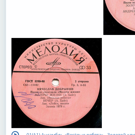
01(А1) Ансамбль «Весёлые ребята» - Золотой кл