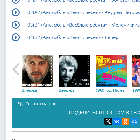
02(А2) Ансамбль «Лейся, песня» - Андрей Петро
03(В1) Ансамбль «Весёлые ребята» - Мелочи жи
04(В2) Ансамбль «Лейся, песня» - Вечер
Вячеслав
Вячеслав
1980 год. Песни
199
Добрынин
Добрынин
Ссылка на пост
ПОДЕЛИТЬСЯ ПОСТОМ В СВО
Вячеслав
Вячеслав
Вячеслав
Вяч