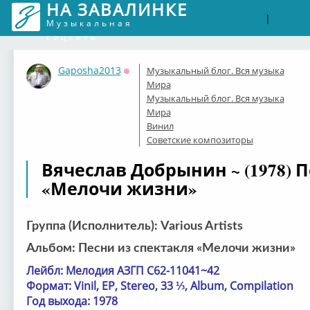
НА ЗАВАЛИНКЕ
Войти
Рег
|
Музыкальная
соцсеть
Gaposha2013
Музыкальный блог. Вся музыка
Оффлайн
Мира
Музыкальный блог. Вся музыка
Мира
Винил
Советские композиторы
Вячеслав Добрынин ~ (1978) 
«Мелочи жизни»
Группа (Исполнитель): Various Artists
Альбом: Песни из спектакля «Мелочи жизни»
Лейбл: Мелодия АЗГП С62-11041~42
Формат: Vinil, EP, Stereo, 33 ⅓, Album, Compilation
Год выхода: 1978