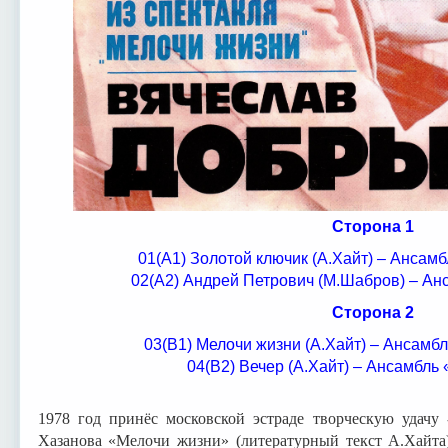
Сторона 1
01(А1) Золотой ключик (А.Хайт) – Ансам
02(А2) Андрей Петрович (М.Шабров) – Ан
Сторона 2
03(В1) Мелочи жизни (А.Хайт) – Ансамб
04(В2) Вечер (А.Хайт) – Ансамбль 
1978 год принёс московской эстраде творческую удачу
Хазанова «Мелочи жизни» (литературный текст А.Хайта)