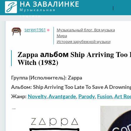
НА ЗАВАЛИНКЕ
Войти
Рег
|
Музыкальная
соцсеть
sergej1961
Музыкальный блог. Вся музыка
Оффлайн
Мира
История зарубежной музыки
Zappa альбом Ship Arriving Too 
Witch (1982)
Группа (Исполнитель): Zappa
Альбом: Ship Arriving Too Late To Save A Drownin
Жанр:
Novelty
,
Avantgarde
,
Parody
,
Fusion
,
Art Ro