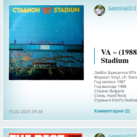
Gaposha2013
VA ~ (198
Stadium
Лейбл: Балкантон ВТА
Формат: Vinyl, LP, Ster
Год записи: 1987
Год выхода: 1988
Страна: Bulgaria
Стиль: Hard Rock
Страна А 01(А1) Любовт
Комментарии (2)
15.02.2025 09:38
Gaposha2013