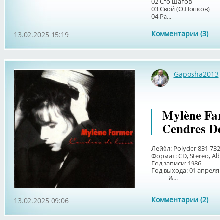
02 Сто шагов
03 Свой (О.Попков)
04 Ра...
Комментарии (3)
13.02.2025 15:19
Gaposha2013
Mylène Far
Cendres D
Лейбл: Polydor 831 732
Формат: CD, Stereo, Al
Год записи: 1986
Год выхода: 01 апреля
&...
Комментарии (2)
13.02.2025 09:06