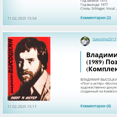
Год записи: 1975
Год выхода: 1977
Стиль: Schlager, Vocal ..
Комментарии (2)
11.02.2025 15:54
Gaposha2013
Владими
(1989) По
(Комплек
ВЛАДИМИР ВЫСОЦК
«Поэт и актёр» «Восп
художественно-докум
созданный на Киевско
Комментарии (4)
11.02.2025 15:17