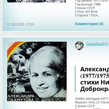
Год записи: 1971-1974
Год выхода: 1988
Страна: СССР
Стиль: Art Rock
Сторона 1 01(А...
Комментарии (3)
11.02.2025 17:29
Gaposha2013
Александ
(1977/197
стихи Н
Добронр
Лейбл: Мелодия АЗГП 
Формат: Vinil, LP, Ster
Страна: СССР