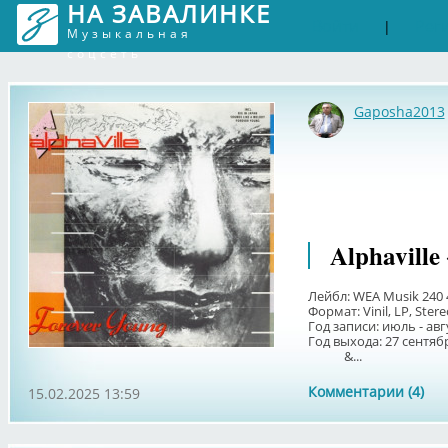
НА ЗАВАЛИНКЕ
Войти
Рег
|
Музыкальная
соцсеть
Gaposha2013
Alphaville
Лейбл: WEA Musik 240 
Формат: Vinil, LP, Ster
Год записи: июль - авг
Год выхода: 27 сентяб
&...
Комментарии (4)
15.02.2025 13:59