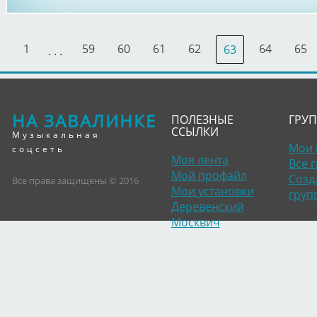
1
59
60
61
62
64
65
63
. . .
НА ЗАВАЛИНКЕ
ПОЛЕЗНЫЕ
ГРУ
ССЫЛКИ
Музыкальная
Мои 
соцсеть
Моя лента
Все 
Мой профайл
Созд
Все права защищены © 2016
Мои установки
груп
Деревенский
Москвич