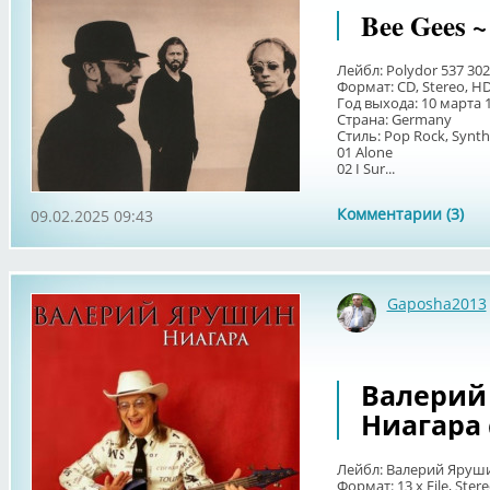
Bee Gees ~ 
Лейбл: Polydor 537 302-
Формат: CD, Stereo, H
Год выхода: 10 марта 
Страна: Germany
Стиль: Pop Rock, Synt
01 Alone
02 I Sur...
Комментарии (3)
09.02.2025 09:43
Gaposha2013
Валерий 
Ниагара 
Лейбл: Валерий Яруши
Формат: 13 х File, Ster