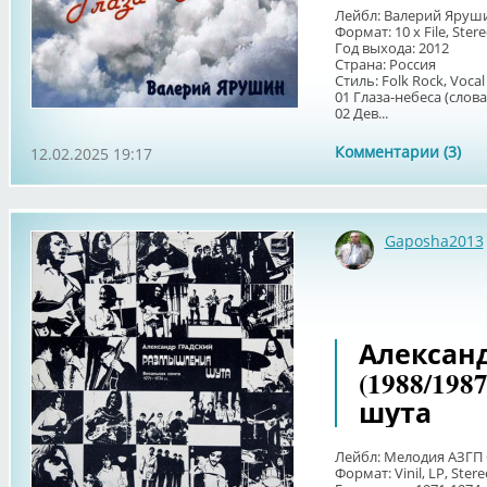
Лейбл: Валерий Яруши
Формат: 10 х File, Ster
Год выхода: 2012
Страна: Россия
Стиль: Folk Rock, Vocal
01 Глаза-небеса (слова
02 Дев...
Комментарии (3)
12.02.2025 19:17
Gaposha2013
Александ
(1988/19
шута
Лейбл: Мелодия АЗГП 
Формат: Vinil, LP, Ster