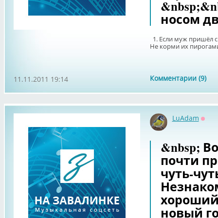
&nbsp;&n
носом д
1. Если муж пришёл
Не корми их пирогами
Комментарии (9)
11.11.2011 19:14
LuAdam
Офф
&nbsp; В
почти п
чуть-чут
Незнако
хороший
новый го