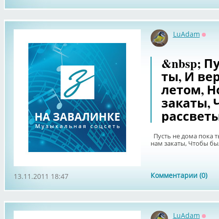
LuAdam
Офф
&nbsp; П
ты, И в
летом, 
закаты,
рассветы
Пусть не дома пока т
нам закаты, Чтобы 
Комментарии (0)
13.11.2011 18:47
LuAdam