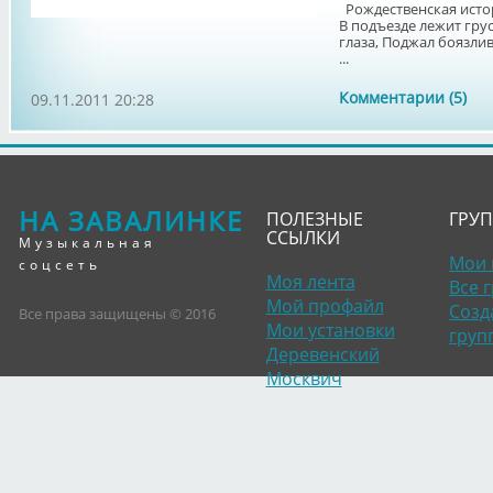
Рождественская истор
В подъезде лежит гру
глаза, Поджал боязливо
...
Комментарии (5)
09.11.2011 20:28
НА ЗАВАЛИНКЕ
ПОЛЕЗНЫЕ
ГРУ
ССЫЛКИ
Музыкальная
Мои 
соцсеть
Моя лента
Все 
Мой профайл
Созд
Все права защищены © 2016
Мои установки
груп
Деревенский
Москвич