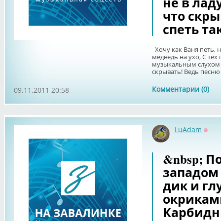
не в лад
что скры
спеть так
Хочу как Ваня петь, н
медведь на ухо, С тех 
музыкальным слухом н
скрывать! Ведь песню с
Комментарии (0)
09.11.2011 20:58
LuAdam
Офф
&nbsp; П
западом
дик и гл
окрикам
Карбидн