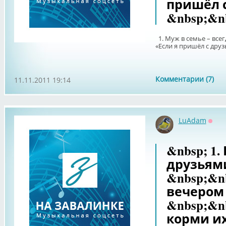
пришёл с
&nbsp;&n
1. Муж в семье – все
«Если я пришёл с друз
Комментарии (7)
11.11.2011 19:14
LuAdam
Офф
&nbsp; 1
друзьям
&nbsp;&n
вечером
&nbsp;&n
корми их