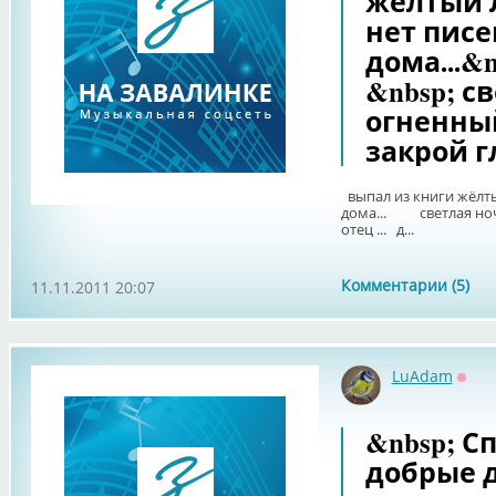
жёлтый 
нет писе
дома...&
&nbsp; с
огненный
закрой гл
выпал из книги жёлты
дома... светлая ночь
отец ... д...
Комментарии (5)
11.11.2011 20:07
LuAdam
Офф
&nbsp; С
добрые д