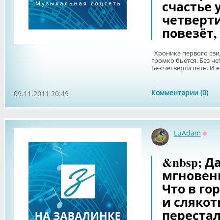
счастье 
четверти
повезёт,
Хроника первого свид
громко бьётся. Без че
Без четверти пять. И е
Комментарии (0)
09.11.2011 20:49
LuAdam
Офф
&nbsp; Д
мгновен
Что в го
и слякот
перестал