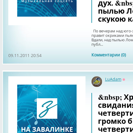
дух. &nbs
пылью Л
скукою к
По вечерам над юго-з
правит окриками пья
Вдали, над пылью Лом
публ...
Комментарии (0)
09.11.2011 20:54
LuAdam
Офф
&nbsp; Х
свидания
четверти
громко б
четверти