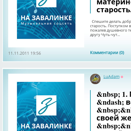
материнс
старость
Спешите делать добры
старость. Поступком 
пожалев душевного теп
другу Чуть-чут...
Комментарии (0)
11.11.2011 19:56
LuAdam
Офф
&nbsp; 1
&ndash; 
&nbsp;&n
своей же
&nbsp;&nb