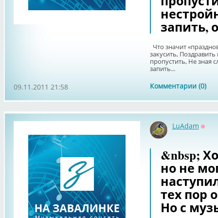
пропусти
нестрой
запить, 
Что значит «празднов
закусить, Поздравить
пропустить, Не зная 
запить...
Комментарии (0)
09.11.2011 21:58
LuAdam
Офф
&nbsp; Хо
но не мо
наступил
тех пор о
Но с му