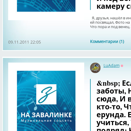
камеру с
Я, друзья, нашёл в ине
ей посвящал, Фото на 
Что пора и под венец. 
Комментарии (1)
09.11.2011 22:05
LuAdam
Офф
&nbsp; Е
заботы,
сюда, И 
кто-то, Ч
ерунда. 
учиться,
подряд: 