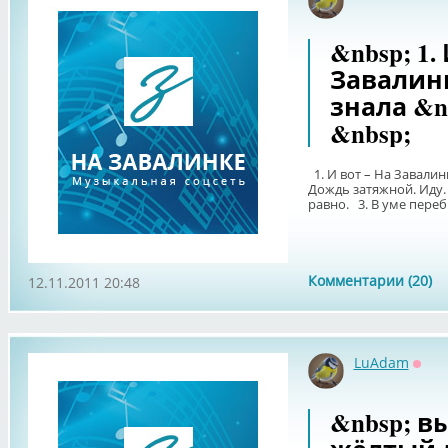
Офф
&nbsp; 1.
Завалинк
знала &nd
&nbsp;
1. И вот – На Завалинк
Дождь затяжной. Иду. 
равно. 3. В уме переб
Комментарии (20)
12.11.2011 20:48
LuAdam
Офф
&nbsp; в