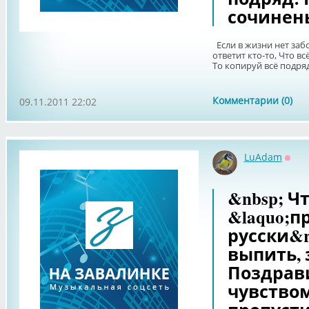
сочинень
Если в жизни нет заб
ответит кто-то, Что вс
То копируй всё подряд:
Комментарии (0)
09.11.2011 22:02
LuAdam
Офф
&nbsp; Ч
&laquo;п
русски&r
выпить, 
Поздрав
чувством