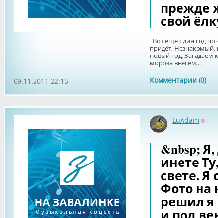
прежде 
свой ёлк
Вот ещё один год поч
придёт, Незнакомый, 
новый год. Загадаем к
мороза внесём,...
Комментарии (0)
09.11.2011 22:15
LuAdam
Офф
&nbsp; Я,
инете Ту
свете. Я
Фото на 
решил я 
и под вен