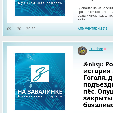
Давайте на мгновение
грязь и слякоть, Что 
воздух чист, и дышитс
не бол...
Комментарии (1)
09.11.2011 20:36
LuAdam
Офф
&nbsp; Р
история 
Гоголя, 
подъезд
пёс. Оп
закрыты 
боязливо