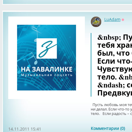
LuAdam
Офф
&nbsp; П
тебя хра
был, что
Если что-
Чувству
тело. &n
&ndash; 
Предвку
Пусть любовь моя тебя
ни делал. Если что-то
тело. Если радость – с
Комментарии (0)
14.11.2011 15:41