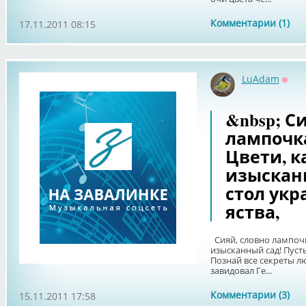
Комментарии (1)
17.11.2011 08:15
LuAdam
Офф
&nbsp; С
лампочка
Цвети, к
изысканн
стол ук
яства,
Сияй, словно лампочка
изысканный сад! Пуст
Познай все секреты лю
завидовал Ге...
Комментарии (3)
15.11.2011 17:58