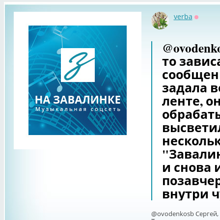
verba
Оффла
@ovodenk
то завис
сообщени
задала в
ленте, о
обрабаты
высветил
нескольк
"Завалин
и снова 
позавчер
внутри ч
@ovodenkosb Сергей,