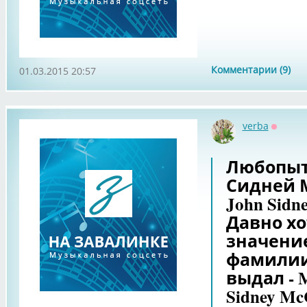
Комментарии (9)
01.03.2015 20:57
verba
Оффла
Любопытн
Сидней М
John Sidne
Давно хо
значение
фамилии 
выдал - Mc
Sidney Mc