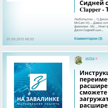
Сидней сы
Clapper -
Любопытно ... 1) Джон 
McCain III) ... Давно 
фамилии - Mc ... Инет вы
Джон Сидней сын...
Комментарии (3)
01.03.2015 00:33
verba
Оффла
Инструк
переиме
расшире
сможете
загружа
расшире