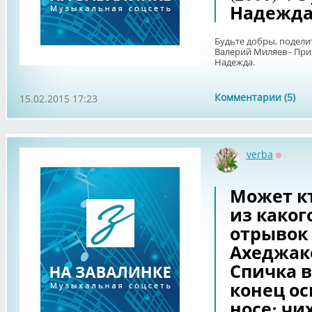
Надежда
Будьте добры, подел
Валерий Миляев - Прих
Надежда.
Комментарии (5)
15.02.2015 17:23
verba
Оффла
Может кт
из каког
отрывок 
Ахеджак
Спичка в 
конец ос
носе; чи