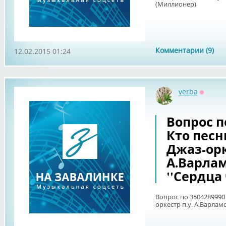
(Миллионер)
Комментарии (9)
12.02.2015 01:24
verba
Оффла
Вопрос по
Кто песн
Джаз-орк
А.Варлам
''Сердца
Вопрос по 3504289990 
оркестр п.у. А.Варламо