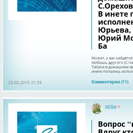
С.Орехов
В инете 
исполне
Юрьева,
Юрий Мо
Ба
Может, у вас найдётся
любишь другого (С.Чар
Tatiana в домашнем ви
инете попались исполн
Комментарии (11)
23.02.2015 21:33
verba
Оффла
Вопрос "
Вдруг кто