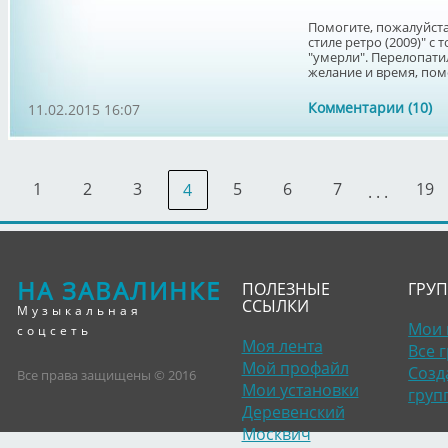
Помогите, пожалуйста
стиле ретро (2009)" с
"умерли". Перелопатила
желание и время, поме
Комментарии (10)
11.02.2015 16:07
1
2
3
5
6
7
19
4
. . .
НА ЗАВАЛИНКЕ
ПОЛЕЗНЫЕ
ГРУ
ССЫЛКИ
Музыкальная
Мои 
соцсеть
Моя лента
Все 
Мой профайл
Созд
Все права защищены © 2016
Мои установки
груп
Деревенский
Москвич