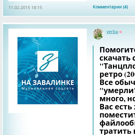
Комментарии (4)
11.02.2015 18:15
verba
Оффла
Помогите
скачать 
"Танцпл
ретро (20
Все обы
"умерли
много, но
Вас есть
поместит
файлооб
тратить 