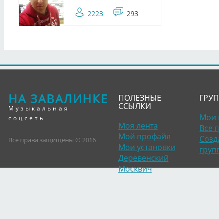
2223
293
НА ЗАВАЛИНКЕ
ПОЛЕЗНЫЕ
ГРУ
ССЫЛКИ
Музыкальная
Мои 
соцсеть
Моя лента
Все 
Мой профайл
Созд
Все права защищены © 2016
Мои установки
груп
Деревенский
Москвич