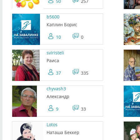
50
257
b5600
Каплин Борис
10
0
sviristeli
Раиса
37
335
chyvash3
Александр
9
33
Lotos
Наташа Беккер