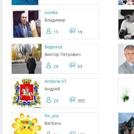
sumka
Владимир
15
19
Begemot
Виктор Петрович
28
53
Anderw-57
Андрей
29
355
for_you
Barbara