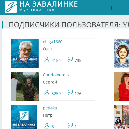
НА ЗАВАЛИНКЕ
Войти
Рег
|
Музыкальная
соцсеть
ПОДПИСЧИКИ ПОЛЬЗОВАТЕЛЯ: 
olega1660
Олег
4154
735
Chudotvorets
Сергей
5259
176
peti4ka
Петр
6
1