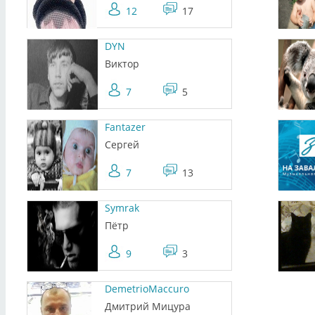
12
17
DYN
Виктор
7
5
Fantazer
Сергей
7
13
Symrak
Пётр
9
3
DemetrioMaccuro
Дмитрий Мицура