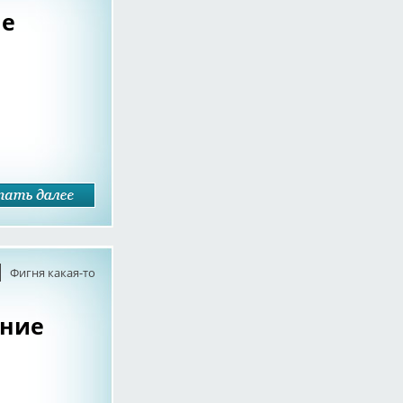
не
Фигня какая-то
ние