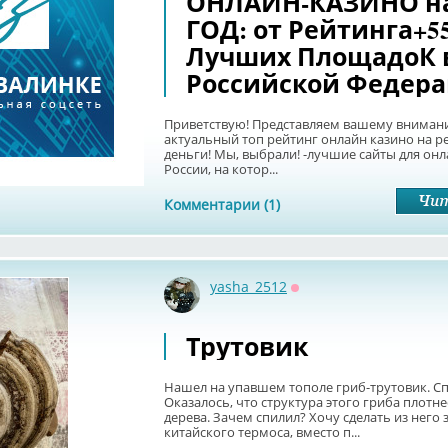
ОНЛАЙН-КАЗИНО на
ГОД: от Рейтинга+5
Лучших ПлощадоК 
Российской Федер
Приветствую! Представляем вашему внима
актуальный топ рейтинг онлайн кaзинo на 
деньги! Мы, выбрали! -лучшие сайты для он
России, на котор...
Комментарии (1)
yasha_2512
Оффлайн
Трутовик
Нашел на упавшем тополе гриб-трутовик. Сп
Оказалось, что структура этого гриба плотн
дерева. Зачем спилил? Хочу сделать из него 
китайского термоса, вместо п...