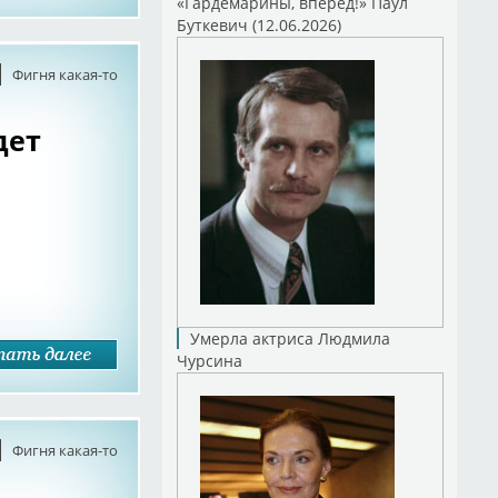
«Гардемарины, вперед!» Паул
Буткевич (12.06.2026)
Фигня какая-то
дет
Умерла актриса Людмила
Чурсина
Фигня какая-то