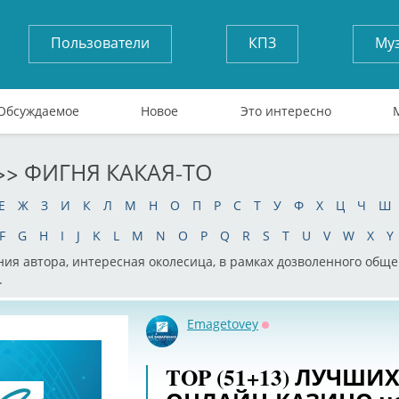
Пользователи
КПЗ
Му
Обсуждаемое
Новое
Это интересно
>> ФИГНЯ КАКАЯ-ТО
Е
Ж
З
И
К
Л
М
Н
О
П
Р
С
Т
У
Ф
Х
Ц
Ч
Ш
F
G
H
I
J
K
L
M
N
O
P
Q
R
S
T
U
V
W
X
Y
ения автора, интересная околесица, в рамках дозволенного об
.
Emagetovey
Оффлайн
TOP (51+13) ЛУЧШИ