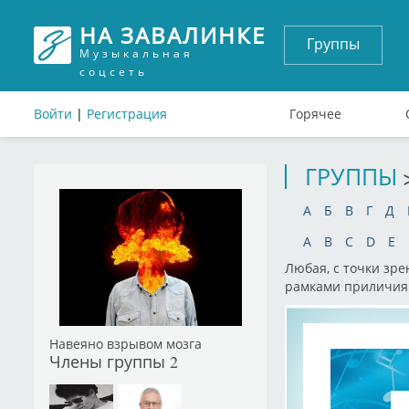
НА ЗАВАЛИНКЕ
Группы
Музыкальная
соцсеть
Войти
|
Регистрация
Горячее
ГРУППЫ
А
Б
В
Г
Д
A
B
C
D
E
Любая, с точки зр
рамками приличия
Навеяно взрывом мозга
Члены группы
2