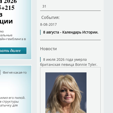
 2026
5+215
31
в
События:
ации
8-08-2017
нию
8 августа - Календарь Истории.
реальные
лайн-гемблинга в
Новости
8 июля 2026 года умерла
британская певица Bonnie Tyler.
Фигня какая-то
илил его пилой.
ее структуры
затычку для