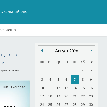
зыкальный блог
Моя лента
Август 2026
Щ
Э
Ю
Я
пн
вт
ср
чт
пт
сб
вс
Z
щепринятыми
1
2
3
4
5
6
7
8
9
Фигня какая-то
10
11
12
13
14
15
16
17
18
19
20
21
22
23
Х
24
25
26
27
28
29
30