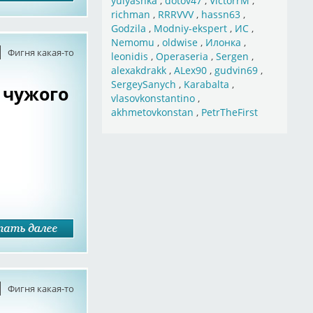
yulyashka
,
dotov47
,
VictorrM
,
richman
,
RRRVVV
,
hassn63
,
Godzila
,
Modniy-ekspert
,
ИС
,
Nemomu
,
oldwise
,
Илонка
,
Фигня какая-то
leonidis
,
Operaseria
,
Sergen
,
alexakdrakk
,
ALex90
,
gudvin69
,
SergeySanych
,
Karabalta
,
 чужого
vlasovkonstantino
,
akhmetovkonstan
,
PetrTheFirst
Фигня какая-то