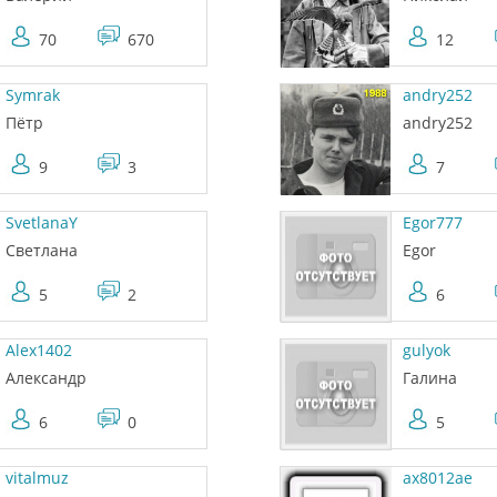
70
670
12
Symrak
andry252
Пётр
andry252
9
3
7
SvetlanaY
Egor777
Светлана
Egor
5
2
6
Alex1402
gulyok
Александр
Галина
6
0
5
vitalmuz
ax8012ae