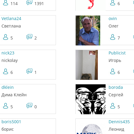
114
1391
6
Vetlana24
ovin
Светлана
Олег
5
2
7
nick23
Publicist
nickolay
Игорь
6
1
6
dklein
boroda
Дима Клейн
Сергей
5
0
5
boris5001
Dennis435
борис
Леонид