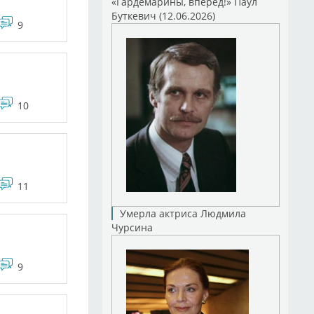
«Гардемарины, вперед!» Паул
Буткевич (12.06.2026)
9
10
11
Умерла актриса Людмила
Чурсина
9