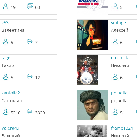
19
63
5
v53
vintage
Валентина
Алексей
5
7
6
tager
otecnick
Тахир
Николай
5
12
6
santolic2
pojuella
Сантолич
pojuella
5210
3329
51
Valera49
frame1324
Валерий
Николай