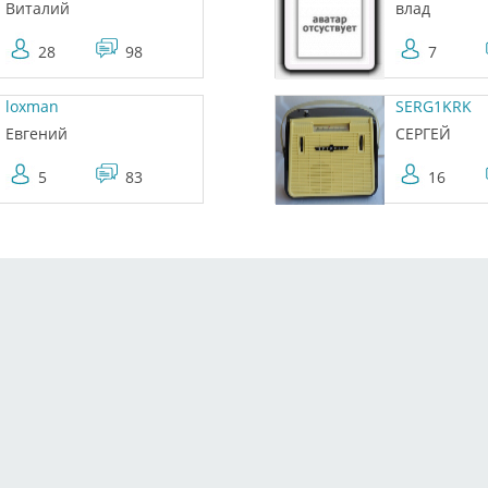
Виталий
влад
28
98
7
loxman
SERG1KRK
Евгений
СЕРГЕЙ
5
83
16