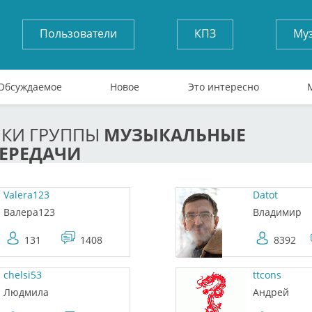
Пользователи
КПЗ
Му
Обсуждаемое
Новое
Это интересно
МУЗЫКАЛЬНЫЕ
ИКИ ГРУППЫ
ЕРЕДАЧИ
Valera123
Datot
Валера123
Владимир
131
1408
8392
chelsi53
ttcons
Людмила
Андрей