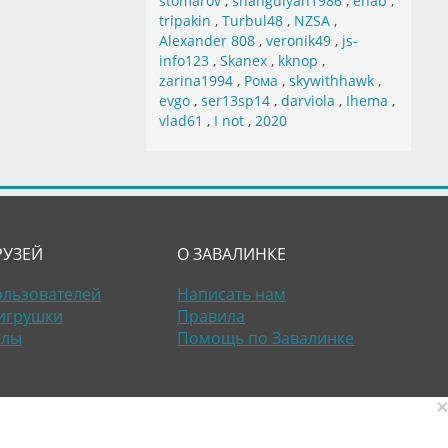
stomarov
,
shahgulyan1986
,
ehab
,
tripakin
,
Turbul48
,
NZSA
,
Alexander 808
,
veronik49
,
js-
info123
,
Skanex
,
kknop
,
zarina1994
,
Рома
,
skywithhawk
,
evgo
,
ser13sp14
,
darviola
,
Ihema
,
vlad61
,
I not
,
2020
РУЗЕЙ
О ЗАВАЛИНКЕ
ользователей
Написать нам
игрушки
Правила
алы
Помощь по Завалинке
×