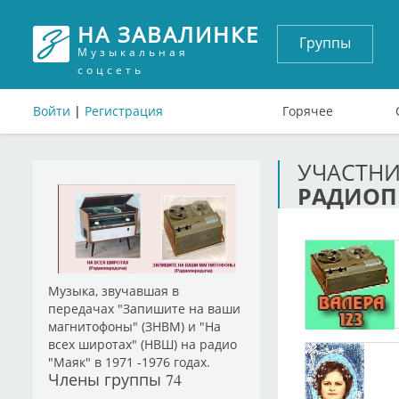
НА ЗАВАЛИНКЕ
Группы
Музыкальная
соцсеть
Войти
|
Регистрация
Горячее
УЧАСТН
РАДИОП
Музыка, звучавшая в
передачах "Запишите на ваши
магнитофоны" (ЗНВМ) и "На
всех широтах" (НВШ) на радио
"Маяк" в 1971 -1976 годах.
Члены группы
74