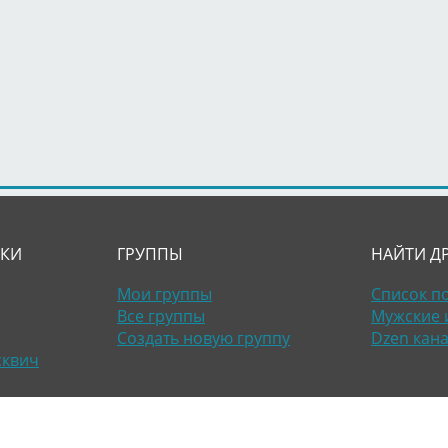
ЛКИ
ГРУППЫ
НАЙТИ Д
Мои группы
Список п
Все группы
Мужские 
Создать новую группу
Dzen кан
сквич