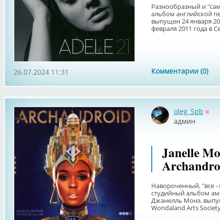
Разнообразный и "сам
альбом английской пе
выпущен 24 января 201
февраля 2011 года в С
Комментарии (0)
26.07.2024 11:31
oleg_Spb
Офф
админ
Janelle M
Archandro
Навороченный, "все - 
студийный альбом ам
Джанелль Монэ, выпу
Wondaland Arts Society,