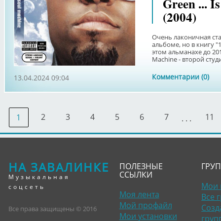
Green ... 
(2004)
Очень лаконичная ста
альбоме, но в книгу "1
этом альманахе до 2018
Machine - второй студи
Комментарии (0)
13.04.2024 09:04
2
3
4
5
6
7
11
1
. . .
НА ЗАВАЛИНКЕ
ПОЛЕЗНЫЕ
ГРУ
ССЫЛКИ
Музыкальная
Мои 
соцсеть
Моя лента
Все 
Мой профайл
Созд
Все права защищены © 2016
Мои установки
груп