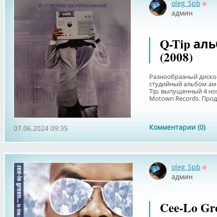
oleg_Spb
Офф
админ
Q-Tip аль
(2008)
Разнообразный диско-
студийный альбом аме
Tip, выпущенный 4 ноя
Motown Records. Продо
Комментарии (0)
07.06.2024 09:35
oleg_Spb
Офф
админ
Cee-Lo Gr