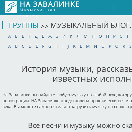
НА ЗАВАЛИНКЕ
Войти
Рег
|
Музыкальная
соцсеть
ГРУППЫ
>> МУЗЫКАЛЬНЫЙ БЛОГ.
А
Б
В
Г
Д
Е
Ж
З
И
К
Л
М
Н
О
П
Р
С
Т
A
B
C
D
E
F
G
H
I
J
K
L
M
N
O
P
Q
R
S
История музыки, рассказ
известных исполн
На Завалинке вы найдете любую музыку на любой вкус, котору
регистрации. НА Завалинке представлена практически вся ист
века. Вы можете самостоятельно загрузить музыку на свою ст
Все песни и музыку можно ск