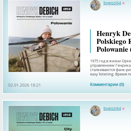
bogozi64
Офф
Henryk Deb
Polskiego 
Polowanie 
1975 год в жизни Орк
управлением Генрика 
сталкиваются фанк-ри
easy listening. Время пе
Комментарии (0)
02.01.2026 18:21
bogozi64
Офф