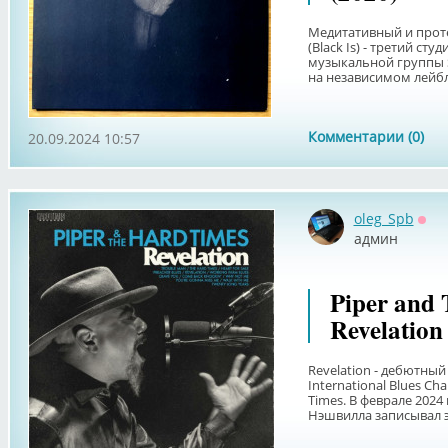
Медитативный и проте
(Black Is) - третий с
музыкальной группы S
на независимом лейбле 
Комментарии (0)
20.09.2024 10:57
oleg_Spb
Офф
админ
Piper and 
Revelation
Revelation - дебютны
International Blues Ch
Times. В феврале 2024
Нэшвилла записывал эт