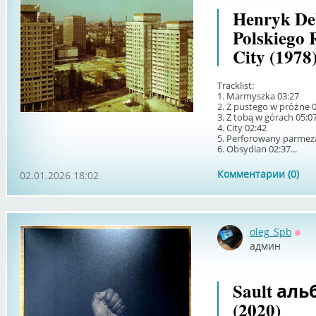
Henryk Deb
Polskiego 
City (1978
Tracklist:
1. Marmyszka 03:27
2. Z pustego w próżne 
3. Z tobą w górach 05:0
4. City 02:42
5. Perforowany parmez
6. Obsydian 02:37...
Комментарии (0)
02.01.2026 18:02
oleg_Spb
Офф
админ
Sault альб
(2020)