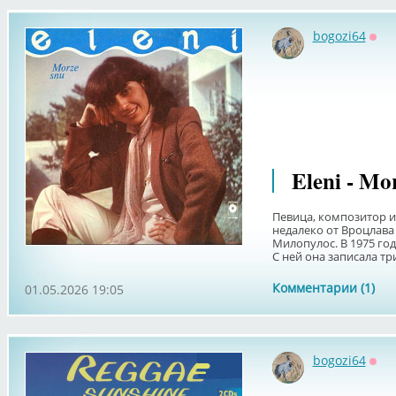
bogozi64
Офф
Eleni - Mo
Певица, композитор и 
недалеко от Вроцлава
Милопулос. В 1975 год
С ней она записала тр
Комментарии (1)
01.05.2026 19:05
bogozi64
Офф