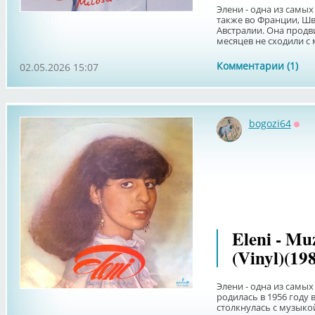
Элени - одна из самы
также во Франции, Шв
Австралии. Она продв
месяцев не сходили с м
Комментарии (1)
02.05.2026 15:07
bogozi64
Офф
Eleni - M
(Vinyl)(19
Элени - одна из самы
родилась в 1956 году 
столкнулась с музыкой