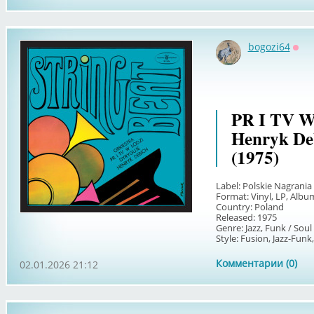
bogozi64
Офф
PR I TV W
Henryk Deb
(1975)
Label: Polskie Nagrania
Format: Vinyl, LP, Albu
Country: Poland
Released: 1975
Genre: Jazz, Funk / Soul
Style: Fusion, Jazz-Funk,
Комментарии (0)
02.01.2026 21:12