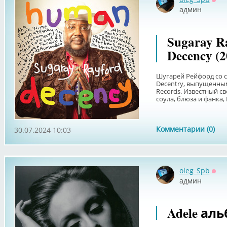
Офф
админ
Sugaray R
Decency (2
Шугарей Рейфорд со 
Decentry, выпущенным
Records. Известный 
соула, блюза и фанка, 
Комментарии (0)
30.07.2024 10:03
oleg_Spb
Офф
админ
Adele аль