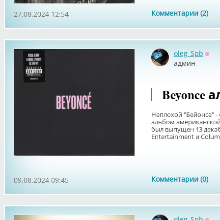
Комментарии (2)
27.08.2024 12:54
oleg_Spb
Офф
админ
Beyonce а
Неплохой "Бейонсе" 
альбом американской 
был выпущен 13 декаб
Entertainment и Columb
Комментарии (0)
09.08.2024 09:45
oleg_Spb