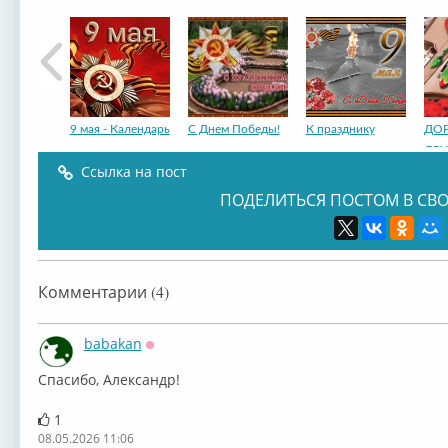
9 мая - Календарь
С Днем Победы!
К празднику
ДО
ДРУЗ
Ссылка на пост
ПОДЕЛИТЬСЯ ПОСТОМ В СВО
9 мая! День
ДЕНЬ ПОБЕДЫ!!
И снова звон...
Воз
Комментарии (4)
ДЕНЬ
babakan
Оффлайн
Спасибо, Александр!
«День Победы!
9 Мая!....
Владимир
Ион
1
Высоцкий
08.05.2026 11:06