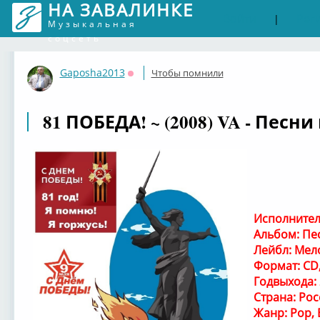
НА ЗАВАЛИНКЕ
Войти
Рег
|
Музыкальная
соцсеть
Gaposha2013
Чтобы помнили
Оффлайн
81 ПОБЕДА! ~ (2008) VA - Песн
Исполнитель
Альбом: Пе
Лейбл: Мел
Формат: CD,
Годвыхода:
Страна: Рос
Жанр: Pop, B