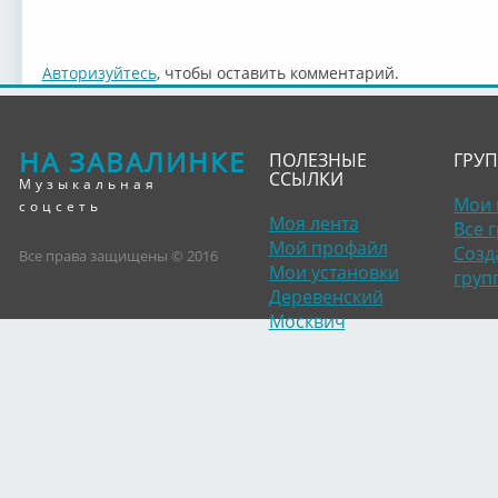
Авторизуйтесь
, чтобы оставить комментарий.
НА ЗАВАЛИНКЕ
ПОЛЕЗНЫЕ
ГРУ
ССЫЛКИ
Музыкальная
Мои 
соцсеть
Моя лента
Все 
Мой профайл
Созд
Все права защищены © 2016
Мои установки
груп
Деревенский
Москвич