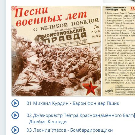
01 Михаил Курдин - Барон фон дер Пшик
02 Джаз-оркестр Театра Краснознамённого Балт
- Джеймс Кеннеди
03 Леонид Утёсов - Бомбардировщики