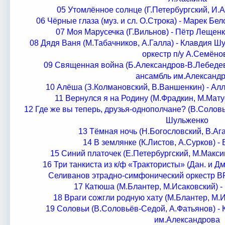
05 Утомлённое солнце (Г.Петербургский, И.
06 Чёрные глаза (муз. и сл. О.Строка) - Марек Бе
07 Моя Марусечка (Г.Вильнов) - Пётр Лещен
08 Дядя Ваня (М.Табачников, А.Галла) - Клавдия Ш
оркестр
п/у А.Семёно
09 Священная война (Б.Александров-В.Лебеде
ансамбль
им.Александ
10 Алёша (З.Колмановский, В.Ваншенкин) - Ал
11 Вернулся я на Родину (М.Фрадкин, М.Мату
12 Где же вы теперь, друзья-однополчане? (В.Солов
Шульженко
13 Тёмная ночь (Н.Богословский, В.Ага
14 В землянке (К.Листов, А.Сурков) 
15 Синий платочек (Е.Петербургский, М.Макс
16 Три танкиста из к/ф «Трактористы» (Дан. и Дм
Селиванов
этрадно-симфонический оркестр ВР
17 Катюша (М.Блантер, М.Исаковский) -
18 Враги сожгли родную хату (М.Блантер, М.
19 Соловьи (В.Соловьёв-Седой, А.Фатьянов) -
им.Александрова