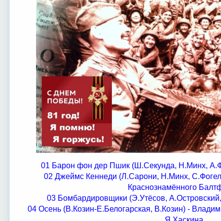
01 Барон фон дер Пшик (Ш.Секунда, Н.Минх, А.
02 Джеймс Кеннеди (Л.Сарони, Н.Минх, С.Фогел
Краснознамённого Балт
03 Бомбардировщики (Э.Утёсов, А.Островский,
04 Осень (В.Козин-Е.Белогарская, В.Козин) - Владим
Я.Хаскина