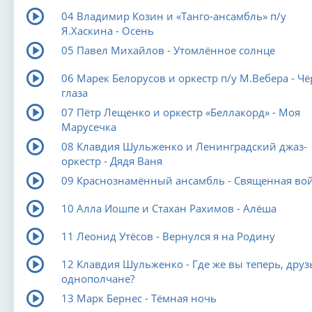
04 Владимир Козин и «Танго-ансамбль» п/у
Я.Хаскина - Осень
05 Павел Михайлов - Утомлённое солнце
06 Марек Белорусов и оркестр п/у М.Вебера - Ч
глаза
07 Пётр Лещенко и оркестр «Беллакорд» - Моя
Марусечка
08 Клавдия Шульженко и Ленинградский джаз-
оркестр - Дядя Ваня
09 Краснознамённый ансамбль - Священная во
10 Алла Иошпе и Стахан Рахимов - Алёша
11 Леонид Утёсов - Вернулся я на Родину
12 Клавдия Шульженко - Где же вы теперь, друз
однополчане?
13 Марк Бернес - Тёмная ночь