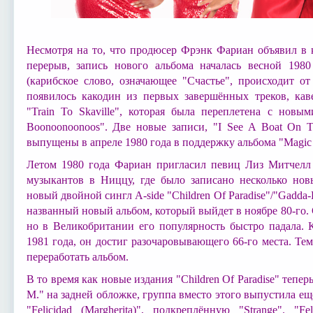
Несмотря на то, что продюсер Фрэнк Фариан объявил в к
перерыв, запись нового альбома началась весной 1980
(карибское слово, означающее "Счастье", происходит о
появилось какодин из первых завершённых треков, кав
"Train To Skaville", которая была переплетена с новым
Boonoonoonoos". Две новые записи, "I See A Boat On T
выпущены в апреле 1980 года в поддержку альбома "Magic O
Летом 1980 года Фариан пригласил певиц Лиз Митчелл
музыкантов в Ниццу, где было записано несколько но
новый двойной сингл A-side "Children Of Paradise"/"Gadd
названный новый альбом, который выйдет в ноябре 80-го. 
но в Великобритании его популярность быстро падала. 
1981 года, он достиг разочаровывающего 66-го места. Т
переработать альбом.
В то время как новые издания "Children Of Paradise" тепе
M." на задней обложке, группа вместо этого выпустила ещ
"Felicidad (Margherita)", подкреплённую "Strange". "F