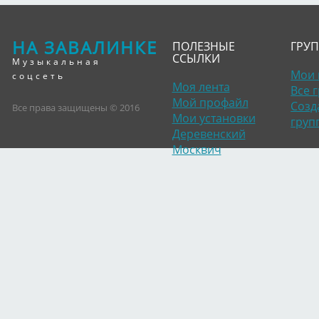
НА ЗАВАЛИНКЕ
ПОЛЕЗНЫЕ
ГРУ
ССЫЛКИ
Музыкальная
Мои 
соцсеть
Моя лента
Все 
Мой профайл
Созд
Все права защищены © 2016
Мои установки
груп
Деревенский
Москвич