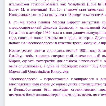
итальянской группой Massara как "Margherita (Love In T
Boney M. в немецкий Топ-10, а также стал заметным
Нидерландах сингл был выпущен с "Strange" в качестве А-с
В то же время певица Марсия Барретт выпустила сол
спродюсированный Джоном Эдмедом и написанный К
Германии в декабре 1980 года и с опозданием выпущенны
года, сингл не попал в чарты ни в одной из стран. Другая
попала на "Boonoonoonoos" в качестве трека Boney M. с Ф
Новые сессии записи состоялись весной 1981 года. В ав
Ямайку, чтобы записать специальный телевизионный в
Марли, сделать фотографии для альбома "Innersleeve" и 
была опубликована, а одна из последних песен "Silly Con
Марли Tuff Gong studiosв Кингстоне.
"Boonoonoonoos" – первоначально планировался к вы
впоследствии был урезан до одного диска с тринадцатью 
и Великобритании был выпущен ограниченным тира
несколько более длинные версии некоторых песен, но с тем