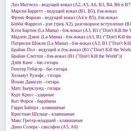
Лиз Митчелл - ведущий вокал (A2, A5, A6, B3, B4, B6 и B7)
Марсия Барретт - ведущий вокал (B1, B5), бэк-вокал
Фрэнк Фариан - ведущий вокал (A4 и B5), бэк-вокал
Бобби Фаррелл - рэп (трек A2), разговорное вступление (B
Кэти Бартни (La Mama) - бэк-вокал (A3, B1 ("Don't Kill the 
Мадлен Дэвис (La Mama) - бэк-вокал (A3, B1 ("Don't Kill th
Патрисия Шокли (La Mama) - бэк-вокал (A3, B1 ("Don't Kill 
Брайан Пол - ведущий и бэк-вокал (B1 ("Don't Kill the World
Брайан Слеттен - бэк-вокал (B1 ("Don't Kill the World"))
Дэйв Кинг - бас-гитара
Гюнтер Гебауэр - бас-гитара
Хельмут Рулофс - гитара
Йохан Даансен - гитара
Матс Бьерклунд - гитара
Курт Кресс - ударные
Кит Форси - барабаны
Гарри Байерл - клавишные
Кристиан Шульце - клавишные
Макс Грегер-младший - клавишные
Дино Солера - саксофон (A5, A6)