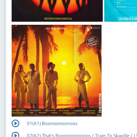
01(A1) Boonoonoonoos
02(A2) That's Boonoonoonoos / Train To Skaville / I 