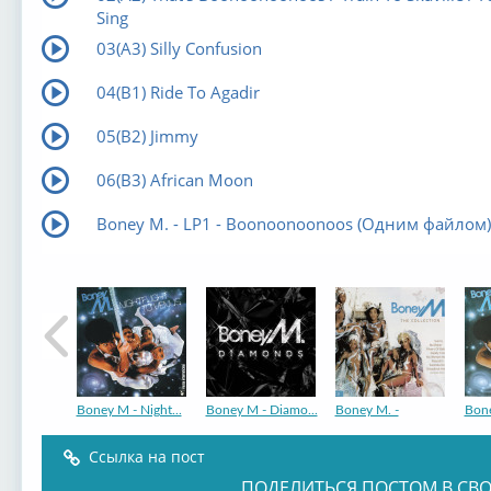
Sing
03(A3) Silly Confusion
04(B1) Ride To Agadir
05(B2) Jimmy
06(B3) African Moon
Boney M. - LP1 - Boonoonoonoos (Одним файлом)
Boney M - Night...
Boney M - Diamo...
Boney M. -
Bone
Ссылка на пост
ПОДЕЛИТЬСЯ ПОСТОМ В СВО