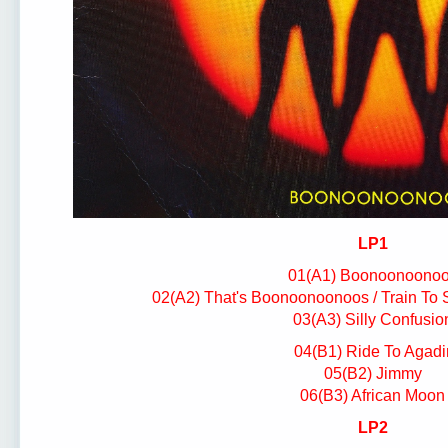
LP1
01(A1) Boonoonoono
02(A2) That's Boonoonoonoos / Train To Sk
03(A3) Silly Confusio
04(B1) Ride To Agadi
05(B2) Jimmy
06(B3) African Moon
LP2