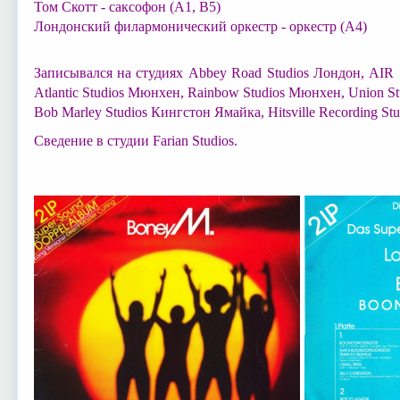
Том Скотт - саксофон (A1, B5)
Лондонский филармонический оркестр - оркестр (A4)
Записывался на студиях Abbey Road Studios Лондон, AIR S
Atlantic Studios Мюнхен, Rainbow Studios Мюнхен, Union St
Bob Marley Studios Кингстон Ямайка, Hitsville Recording S
Сведение в студии Farian Studios.