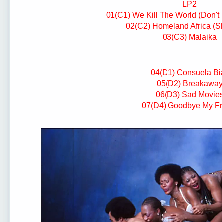
LP2
⁣01(C1) We Kill The World (Don't 
02(C2) Homeland Africa (S
03(C3) Malaika
04(D1) Consuela Bi
05(D2) Breakawa
06(D3) Sad Movie
07(D4) Goodbye My Fr