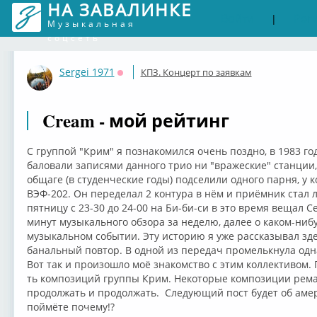
НА ЗАВАЛИНКЕ
Войти
Рег
|
Музыкальная
соцсеть
Sergei 1971
КПЗ. Концерт по заявкам
Оффлайн
Cream - мой рейтинг
С группой "Крим" я познакомился очень поздно, в 1983 го
баловали записями данного трио ни "вражеские" станции,
общаге (в студенческие годы) подселили одного парня, у
ВЭФ-202. Он переделал 2 контура в нём и приёмник стал 
пятницу с 23-30 до 24-00 на Би-би-си в это время вещал 
минут музыкального обзора за неделю, далее о каком-нибу
музыкальном событии. Эту историю я уже рассказывал зд
банальный повтор. В одной из передач промелькнула одн
Вот так и произошло моё знакомство с этим коллективом. 
ть композиций группы Крим. Некоторые композиции рем
продолжать и продолжать. Следующий пост будет об амер
поймёте почему!?