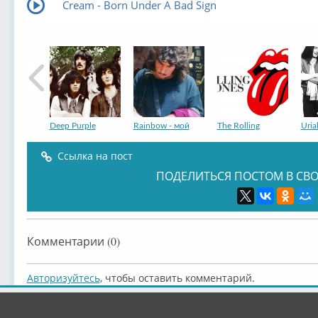
Cream - Born Under A Bad Sign
Deep Purple
Rainbow - мой
The Rolling
Uria
Ссылка на пост
ПОДЕЛИТЬСЯ ПОСТОМ В СВО
Eric Burdon
Nazareth -
Slade - мой
Led 
Комментарии (0)
Авторизуйтесь
, чтобы оставить комментарий.