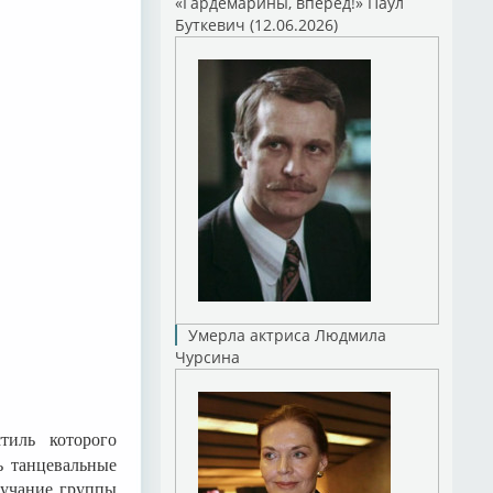
«Гардемарины, вперед!» Паул
Буткевич (12.06.2026)
Умерла актриса Людмила
Чурсина
тиль которого
ь танцевальные
Звучание группы