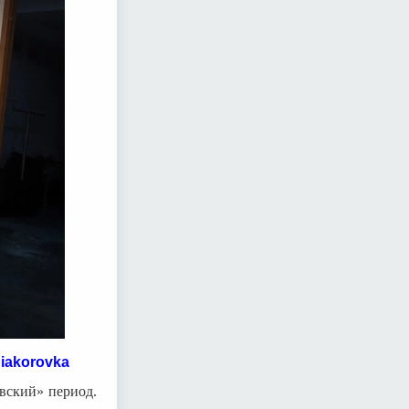
iakorovka
вский» период.