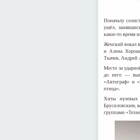
Поначалу солис
ушёл, занявшис
какое-то время 
Женский вокал в
и Алена Хороша
Ткачев, Андрей
Место за ударно
до него — вып
«Автограф» и «
птица».
Хиты нулевых
Брусиловским, 
группами «Техн