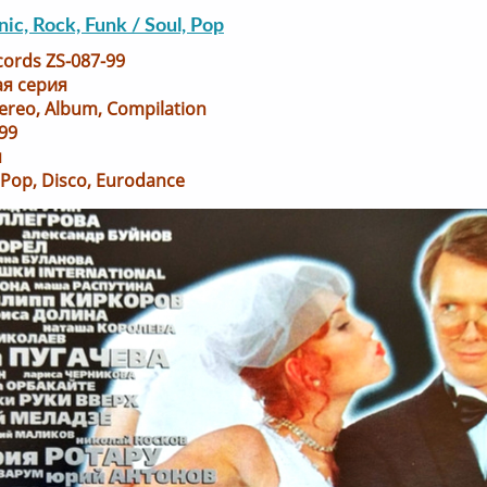
nic, Rock, Funk / Soul, Pop
cords ZS-087-99
ая серия
ereo, Album, Compilation
99
я
 Pop, Disco, Eurodance