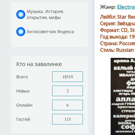
Жанр:
Electro
Музыка. История,
Лейбл: Star Re
открытия, мифы
Серия: Звёздн
Формат: CD, St
Антисоветчик Яндекса
Год выхода: 19
Страна: Росси
Стиль: Russian
Кто на завалинке
Всего
18519
Новых
2
Онлайн
6
Гостей
115