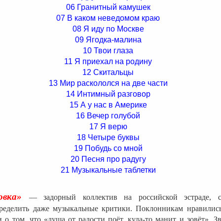
06 Гранитный камушек
07 В каком неведомом краю
08 Я иду по Москве
09 Ягодка-малина
10 Твои глаза
11 Я приехал на родину
12 Скитальцы
13 Мир раскололся на две части
14 Интимный разговор
15 А у нас в Америке
16 Вечер голубой
17 Я верю
18 Четыре буквы
19 Побудь со мной
20 Песня про радугу
21 Музыкальные таблетки
овка»
— задорный коллектив на российской эстраде, с
пределить даже музыкальные критики. Поклонникам нравилис
 о том, что «душа от радости поёт, куда-то манит и зовёт». 