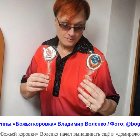
уппы «Божья коровка» Владимир Воленко / Фото: @bog
«Божьей коровки» Воленко начал вынашивать ещё в «домиражо