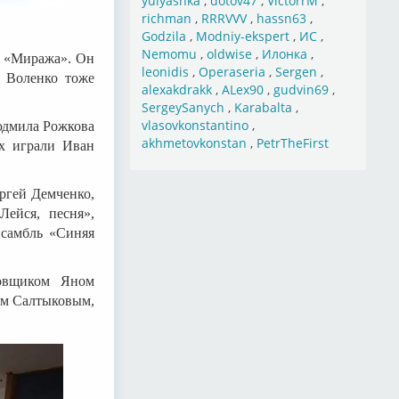
yulyashka
,
dotov47
,
VictorrM
,
richman
,
RRRVVV
,
hassn63
,
Godzila
,
Modniy-ekspert
,
ИС
,
Nemomu
,
oldwise
,
Илонка
,
ы «Миража». Он
leonidis
,
Operaseria
,
Sergen
,
 Воленко тоже
alexakdrakk
,
ALex90
,
gudvin69
,
SergeySanych
,
Karabalta
,
vlasovkonstantino
,
юдмила Рожкова
akhmetovkonstan
,
PetrTheFirst
х играли Иван
ргей Демченко,
ейся, песня»,
нсамбль «Синяя
овщиком Яном
ом Салтыковым,