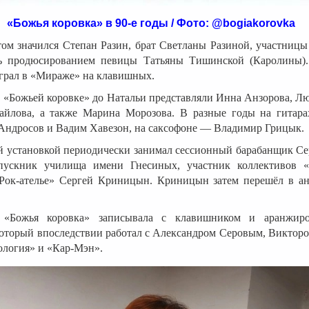
«Божья коровка» в 90-е годы / Фото: @bogiakorovka
том значился Степан Разин, брат Светланы Разиной, участниц
ь продюсированием певицы Татьяны Тишинской (Каролины).
играл в «Мираже» на клавишных.
 «Божьей коровке» до Натальи представляли Инна Анзорова, Л
йлова, а также Марина Морозова. В разные годы на гитара
 Андросов и Вадим Хавезон, на саксофоне — Владимир Грицык.
й установкой периодически занимал сессионный барабанщик Се
ускник училища имени Гнесиных, участник коллективов «Л
Рок-ателье» Сергей Криницын. Криницын затем перешёл в а
 «Божья коровка» записывала с клавишником и аранжир
который впоследствии работал с Александром Серовым, Виктор
ология» и «Кар-Мэн».