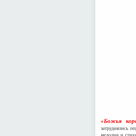
«Божья кор
затруднялись о
мелодии и стихи