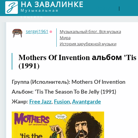
НА ЗАВАЛИНКЕ
Войти
Рег
|
Музыкальная
соцсеть
sergej1961
Музыкальный блог. Вся музыка
Оффлайн
Мира
История зарубежной музыки
Mothers Of Invention альбом 'Tis 
(1991)
Группа (Исполнитель): Mothers Of Invention
Альбом: 'Tis The Season To Be Jelly (1991)
Жанр:
Free Jazz
,
Fusion
,
Avantgarde