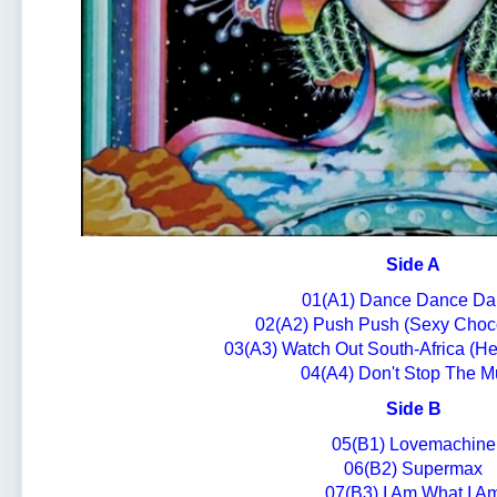
Side A
01(A1) Dance Dance Da
02(A2) Push Push (Sexy Chocol
03(A3) Watch Out South-Africa (
04(A4) Don't Stop The M
Side B
05(B1) Lovemachine
06(B2) Supermax
07(B3) I Am What I A