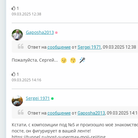
Supermax –
Supermax -
Supermax -
Supe
1
09.03.2025 12:38
Gaposha2013
Оффлайн
Supermax -
Supermax ‎–
BAMBOO
Supe
Ответ на
сообщение
от
Sergei 1971
, 09.03.2025 12:38
("Superm...
Пожалуйста, Сергей...
1
09.03.2025 14:16
Supermax -
Герои вчерашних
Supermax -
Рок-
энц
Sergei 1971
Онлайн
Ответ на
сообщение
от
Gaposha2013
, 09.03.2025 14:
Кстати, с композиции под №5 и произошло моё знакомство 
посте, он фигурирует в вашей ленте!
Земляне & Super...
Supermax ~
Supermax ~
⁣https://tunnel.ru/post-supermax-mojj-rejjting