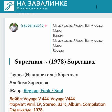
НА ЗАВАЛИНКЕ
Войти
Рег
|
Музыкальная
соцсеть
Gaposha2013
Музыкальный блог. Вся музыка
Оффлайн
Мира
Винил
Музыкальный блог. Вся музыка
Мира
Reggae
Supermax ~ (1978) Supermax
Группа (Исполнитель): Supermax
Альбом: Supermax
Жанр:
Reggae, Funk / Soul
Лейбл: Voyage V 444, Voyage V444
Формат: Vinil, LP, Stereo, 33 ⅓, Album, Compilation
Год выхода: 1978