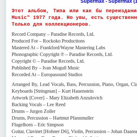
Supermax - Supermax (
Этот альбом, Типа или как бы переиздани
Music" 1977 года. Но увы, есть существенн
Только для коллекционеров.
Record Company – Paradise Records, Ltd.
Produced For – Rockoko Productions
Mastered At – Frankford/Wayne Mastering Labs
Phonographic Copyright ℗ – Paradise Records, Ltd.
Copyright © – Paradise Records, Ltd.
Published By – Ivan Mogull Music
Recorded At – Europasound Studios
Arranged By, Lead Vocals, Bass, Percussion, Piano, Organ, Cl
Keyboards [Stringman] – Kurt Hauenstein
Artwork [Cover] – Mary Elizabeth Anzulovich
Backing Vocals – Lee Reed
Drums – Jurgen Zoller
Drums, Percussion – Hartmut Pfannmuller
Flugelhorn – Eric Simpson
Guitar, Clavinet [Hohner D6], Violin, Percussion – Johan Daans