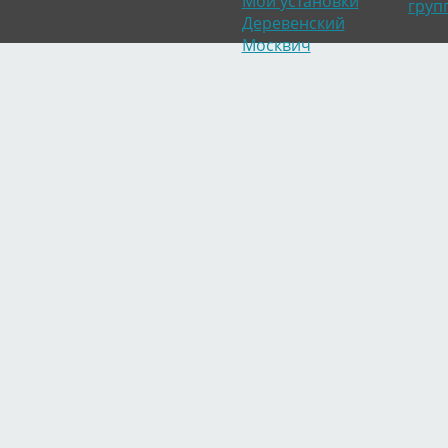
Мои установки
груп
Деревенский
Москвич