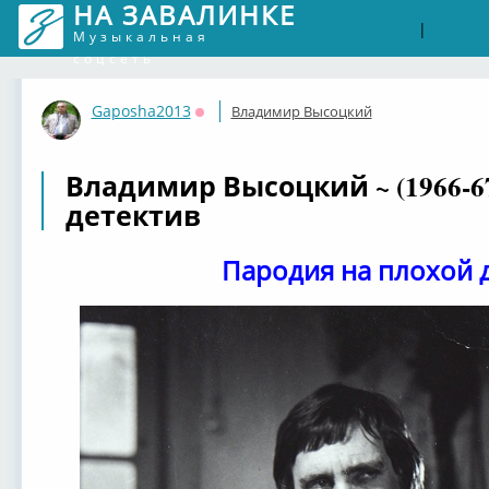
НА ЗАВАЛИНКЕ
Войти
Рег
|
Музыкальная
соцсеть
Gaposha2013
Владимир Высоцкий
Оффлайн
Владимир Высоцкий ~ (1966-6
детектив
Пародия на плохой 