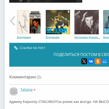
Владимир
Владимир
Антонина Кузнец...
Вла
Высоцкий
Высоцкий
Выс
Ссылка на пост
ПОДЕЛИТЬСЯ ПОСТОМ В СВО
Владимир
Владимир
Владимир
Вла
Комментарии (2)
Высоцкий
Высоцкий
Высоцкий
Выс
Tatiana
Оффлайн
Админу Кириллу-СПАСИБО!!!за ролик-как всегда -НА ВЫСОТ
Владимир
Владимир
Владимир
Вла