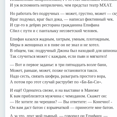
И уж вспомнить неприлично, чем предстал театр МХАТ.
Но работать без подручных — может, грустно, может — ск
Враг подумал, враг был дока, — написал фиктивный чек.
И где-то в дебрях ресторана гражданина Епифана
Сбил с пути и с панталыку несоветский человек.
Епифан казался жадным, хитрым, умным, плотоядным,
Меры в женщинах и в пиве он не знал и не хотел.
В общем, так: подручный Джона был находкой для шпиона
Так случиться может с каждым, если пьян и мягкотел!
— Вот и первое заданье: в три пятнадцать возле бани,
Может, раньше, может, позже остановится такси.
Надо сесть, связать шофера, разыграть простого вора,
А потом про этот случай раструбят по «Би-Би-Си».
И ещё! Оденьтесь свеже, и на выставке в Манеже
К вам приблизится мужчина с чемоданом. Скажет он:
— Не хотите ли черешни? — Вы ответите: — Конечно! -
Он вам даст батон с взрывчаткой — принесете мне батон.
А за это, друг мой пьяный, — говорил он Епифану, —