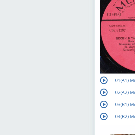
01(А1) М
02(А2) М
03(В1) М
04(В2) М