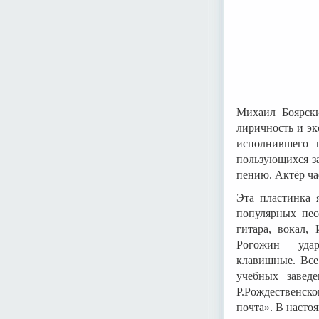
Михаил Боярски
лиричность и эк
исполнившего 
пользующихся за
пению. Актёр ча
Эта пластинка 
популярных пес
гитара, вокал,
Рогожин — удар
клавишные. Все
учебных завед
Р.Рождественск
почта». В насто