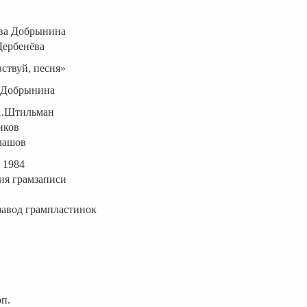
ва Добрынина
Дербенёва
ствуй, песня»
.Добрынина
А.Штильман
иков
лашов
 1984
ия грамзаписи
завод грампластинок
оп.