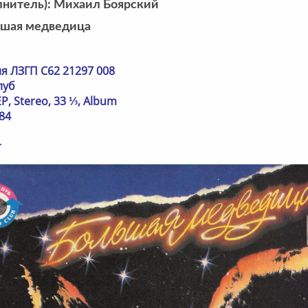
лнитель): Михаил Боярский
ьшая медведица
я ЛЗГП С62 21297 008
луб
EP, Stereo, 33 ⅓, Album
84
r