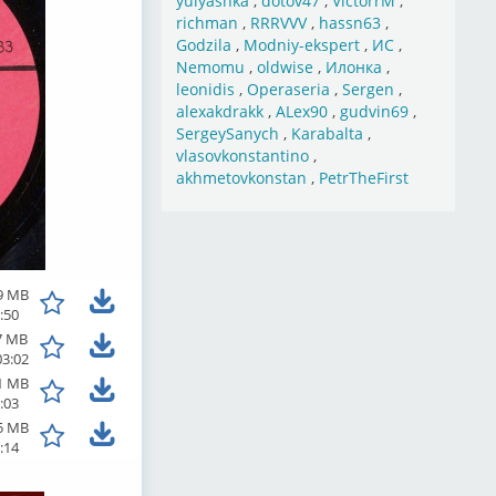
yulyashka
,
dotov47
,
VictorrM
,
richman
,
RRRVVV
,
hassn63
,
Godzila
,
Modniy-ekspert
,
ИС
,
Nemomu
,
oldwise
,
Илонка
,
leonidis
,
Operaseria
,
Sergen
,
alexakdrakk
,
ALex90
,
gudvin69
,
SergeySanych
,
Karabalta
,
vlasovkonstantino
,
akhmetovkonstan
,
PetrTheFirst
9 MB
:50
7 MB
03:02
1 MB
:03
5 MB
:14