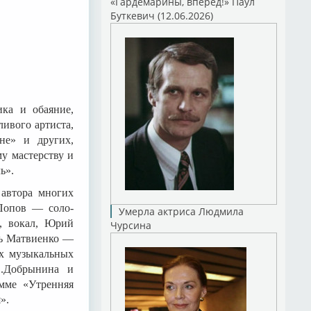
«Гардемарины, вперед!» Паул
Буткевич (12.06.2026)
ка и обаяние,
ливого артиста,
не» и других,
у мастерству и
ь».
 автора многих
Попов — соло-
Умерла актриса Людмила
а, вокал, Юрий
Чурсина
рь Матвиенко —
х музыкальных
В.Добрынина и
амме «Утренняя
».