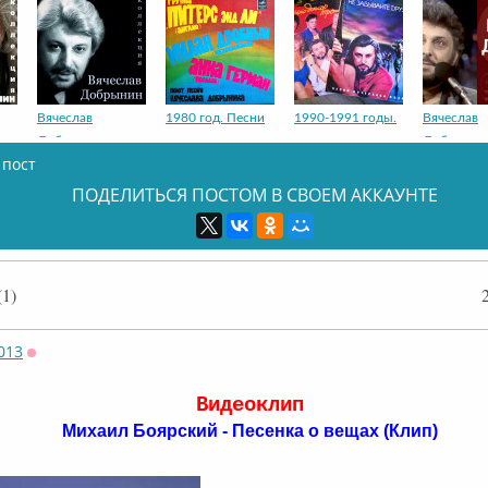
Вячеслав
1980 год. Песни
1990-1991 годы.
Вячеслав
Добрынин
Добрынин
 пост
ПОДЕЛИТЬСЯ ПОСТОМ В СВОЕМ АККАУНТЕ
Вячеслав
Вячеслав
Вячеслав
Вячеслав
1)
Добрынин
Добрынин
Добрынин
Добрынин
013
Оффлайн
Видеоклип
Вячеслав
гр.«Руки Вверх!»
Вячеслав
Вячеслав
⁣Михаил Боярский - Песенка о вещах (Клип)
Добрынин
Добрынин
Добрынин