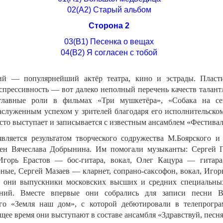
02(А2) Старый альбом
Сторона 2
03(В1) Песенка о вещах
04(В2) Я согласен с тобой
й — популярнейший актёр театра, кино и эстрады. Пласти
спрессивность — вот далеко неполный перечень качеств талант
главные роли в фильмах «Три мушкетёра», «Собака на се
служенным успехом у зрителей благодаря его исполнительском
сто выступает и записывается с известным ансамблем «Фестивал
является результатом творческого содружества М.Боярского и
ен Вячеслава Добрынина. Им помогали музыканты: Сергей 
 Игорь Ерастов — бос-гитара, вокал, Олег Кацура — гитар
ные, Сергей Мазаев — кларнет, сопрано-саксофон, вокал, Иго
 они выпускники московских высших и средних специальны
ений. Вместе впервые они собрались для записи песни 
ого «Земля наш дом», с которой дебютировали в телепрогр
ящее время они выступают в составе ансамбля «Здравствуй, песня