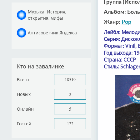
Группа (Испо
Музыка. История,
Альбом: Бол
открытия, мифы
Жанр:
Pop
Лейбл: Мелоди
Антисоветчик Яндекса
Серия: Дискок
Формат: Vinil, 
Год выхода: 19
Страна: СССР
Кто на завалинке
Стиль: Schlage
Всего
18519
Новых
2
Онлайн
5
Гостей
122