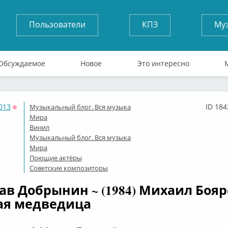
Пользователи
КПЗ
Му
Обсуждаемое
Новое
Это интересно
013
ID 184
Музыкальный блог. Вся музыка
Оффлайн
Мира
Винил
Музыкальный блог. Вся музыка
Мира
Поющие актёры
Советские композиторы
ав Добрынин ~ (1984) Михаил Бояр
ая медведица