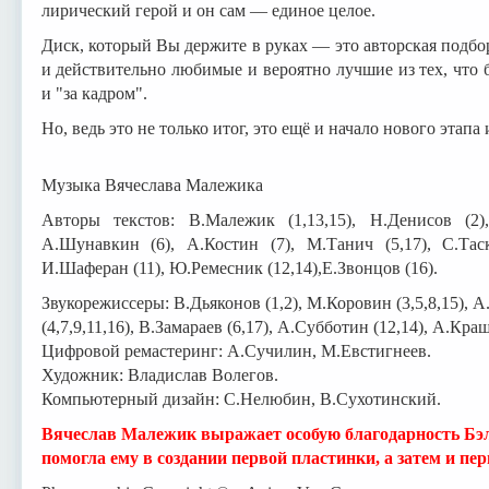
лирический герой и он сам — единое целое.
Диск, который Вы держите в руках — это авторская подбор
и действительно любимые и вероятно лучшие из тех, что 
и "за кадром".
Но, ведь это не только итог, это ещё и начало нового этапа 
Музыка Вячеслава Малежика
Авторы текстов: В.Малежик (1,13,15), Н.Денисов (2)
А.Шунавкин (6), А.Костин (7), М.Танич (5,17), С.Таск
И.Шаферан (11), Ю.Ремесник (12,14),Е.Звонцов (16).
Звукорежиссеры: В.Дьяконов (1,2), М.Коровин (3,5,8,15), 
(4,7,9,11,16), В.Замараев (6,17), А.Субботин (12,14), А.Кра
Цифровой ремастеринг: А.Сучилин, М.Евстигнеев.
Художник: Владислав Волегов.
Компьютерный дизайн: С.Нелюбин, В.Сухотинский.
Вячеслав Малежик выражает особую благодарность Бэлл
помогла ему в создании первой пластинки, а затем и пе