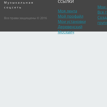
ССЫЛКИ
Музыкальная
Мои 
соцсеть
Моя лента
Все 
Мой профайл
Созд
Все права защищены © 2016
Мои установки
груп
Деревенский
Вячеслав Малежик
Вячеслав Малежик
Вячеслав Малежик
Вяч
Москвич
Вячеслав Малежик
Вячеслав Малежик
Вячеслав Малежик
Вяч
Вячеслав Малежик
Вячеслав Малежик
Вячеслав Малежик
Вяч