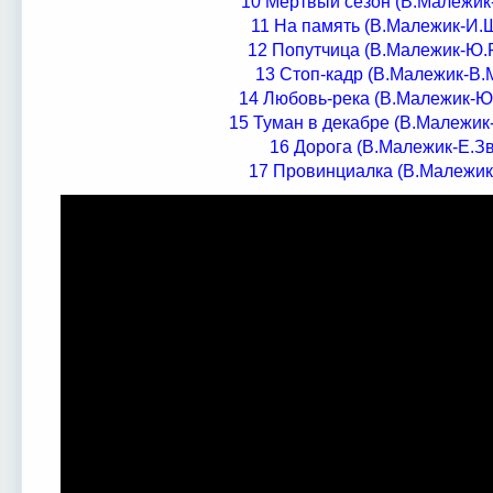
10 Мёртвый сезон (В.Малежик
11 На память (В.Малежик-И
12 Попутчица (В.Малежик-Ю.
13 Стоп-кадр (В.Малежик-В.
14 Любовь-река (В.Малежик-Ю
15 Туман в декабре (В.Малежик
16 Дорога (В.Малежик-Е.З
17 Провинциалка (В.Малежик