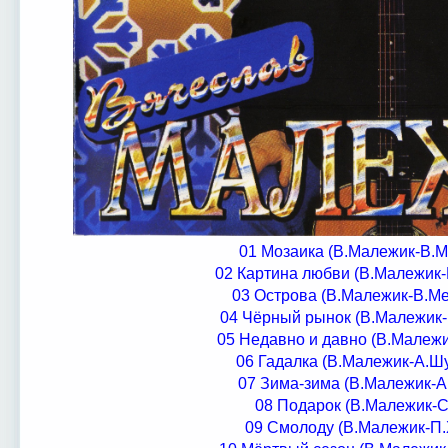
01 Мозаика (В.Малежик-В.М
02 Картина любви (В.Малежик-
03 Острова (В.Малежик-В.Ме
04 Чёрный рынок (В.Малежик
05 Недавно и давно (В.Малежи
06 Гадалка (В.Малежик-А.Ш
07 Зима-зима (В.Малежик-А
08 Подарок (В.Малежик-С
09 Смолоду (В.Малежик-П