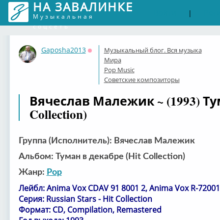
НА ЗАВАЛИНКЕ
Войти
Рег
|
Музыкальная
соцсеть
Gaposha2013
Музыкальный блог. Вся музыка
Оффлайн
Мира
Pop Music
Советские композиторы
Вячеслав Малежик ~ (1993) Ту
Collection)
Группа (Исполнитель): Вячеслав Малежик
Альбом: Туман в декабре (Hit Collection)
Жанр:
Pop
Лейбл: Anima Vox CDAV 91 8001 2, Anima Vox R-72001
Серия: Russian Stars - Hit Collection
Формат: CD, Compilation, Remastered