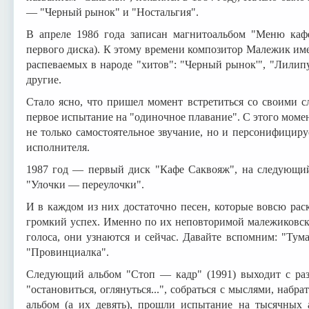
— "Черный рынок" и "Ностальгия".
В апреле 198б года записан магнитоальбом "Меню каф
первого диска). К этому времени композитор Малежик им
распеваемых в народе "хитов": "Черный рынок'", "Лилип
другие.
Стало ясно, что пришел момент встретиться со своими 
первое испытание на "одиночное плавание". С этого моме
не только самостоятельное звучание, но и персонифициру
исполнителя.
1987 год — первый диск "Кафе Саквояж", на следующи
"Улочки — переулочки".
И в каждом из них достаточно песен, которые вовсю ра
громкий успех. Именно по их неповторимой малежиковск
голоса, они узнаются и сейчас. Давайте вспомним: "Тума
"Провинциалка".
Следующий альбом "Стоп — кадр" (1991) выходит с ра
"остановиться, оглянуться...", собраться с мыслями, набр
альбом (а их девять), прошли испытание на тысячных а