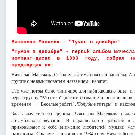
Вячеслав Малежик - "Туман в декабре"
"Туман в декабре" - первый альбом Вячесла
компакт-диске в 1993 году, собрал на
предыдущих лет.
Вячеслав Малежик. Сегодня это имя известно многим. А н
группе с незамысловатым названием "Ребята".
Это уже потом было типичное для набирающего опыт и м
через группу "Мозаика" (кстати название одного из первы
временам — "Веселые ребята", 'Голубые гитары" и, наконе
Здесь имя солиста группы Вячеслава Малежика выделя
ансамблевого звучания. И параллельно с работой в 
приковывают к себе внимание любителей музыки маг
названием "Саквояж", появился в 1984 году, Начало было 