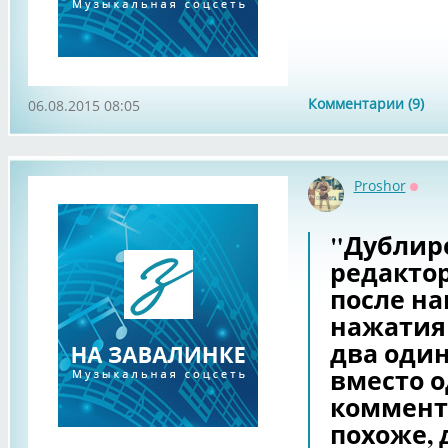
Комментарии (9)
06.08.2015 08:05
Proshor
Оффл
"Дублиро
редактор
после на
нажатия 
два один
вместо о
коммента
похоже, 