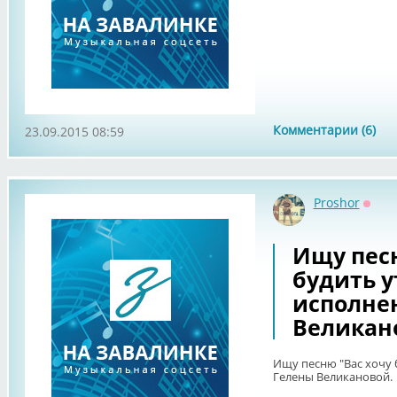
Комментарии (6)
23.09.2015 08:59
Proshor
Оффл
Ищу песн
будить у
исполне
Великан
Ищу песню "Вас хочу 
Гелены Великановой.