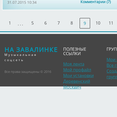
Комментарии (7)
31.07.2015 10:34
1
5
6
7
8
10
11
9
. . .
НА ЗАВАЛИНКЕ
ПОЛЕЗНЫЕ
ГРУ
ССЫЛКИ
Музыкальная
Мои 
соцсеть
Моя лента
Все 
Мой профайл
Созд
Все права защищены © 2016
Мои установки
груп
Деревенский
Москвич