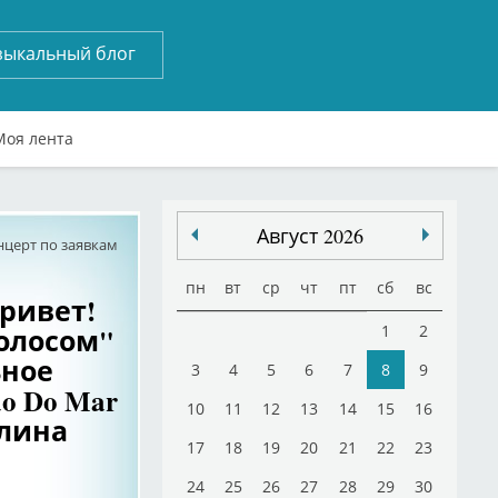
зыкальный блог
Моя лента
Август 2026
нцерт по заявкам
пн
вт
ср
чт
пт
сб
вс
привет!
Голосом"
1
2
ьное
3
4
5
6
7
8
9
o Do Mar
10
11
12
13
14
15
16
лина
17
18
19
20
21
22
23
24
25
26
27
28
29
30