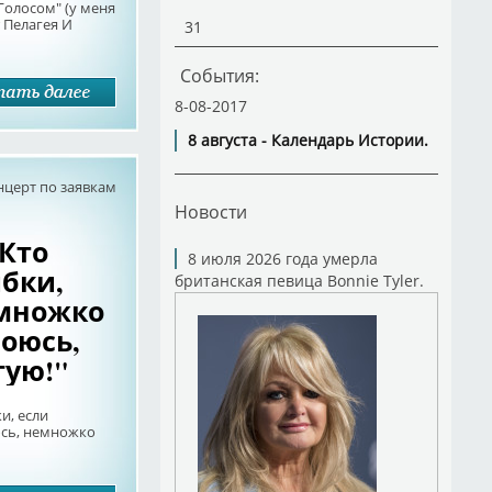
Голосом" (у меня
 Пелагея И
31
События:
8-08-2017
8 августа - Календарь Истории.
нцерт по заявкам
Новости
 Кто
8 июля 2026 года умерла
бки,
британская певица Bonnie Tyler.
емножко
оюсь,
гую!"
и, если
сь, немножко