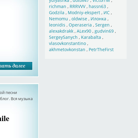
yulyashka
,
dotov47
,
VictorrM
,
richman
,
RRRVVV
,
hassn63
,
Godzila
,
Modniy-ekspert
,
ИС
,
Nemomu
,
oldwise
,
Илонка
,
leonidis
,
Operaseria
,
Sergen
,
alexakdrakk
,
ALex90
,
gudvin69
,
SergeySanych
,
Karabalta
,
vlasovkonstantino
,
akhmetovkonstan
,
PetrTheFirst
ой песни
лог. Вся музыка
ile