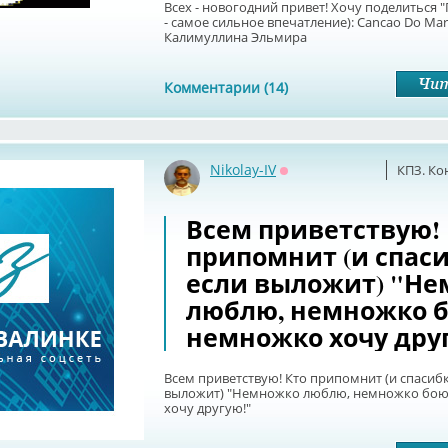
Всех - новогодний привет! Хочу поделиться "
- самое сильное впечатление): Cancao Do Mar
Калимуллина Эльмира
Комментарии (14)
Nikolay-IV
КПЗ. Ко
Оффлайн
Всем приветствую!
припомнит (и спаси
если выложит) "Н
люблю, немножко б
немножко хочу дру
Всем приветствую! Кто припомнит (и спасибк
выложит) "Немножко люблю, немножко бою
хочу другую!"