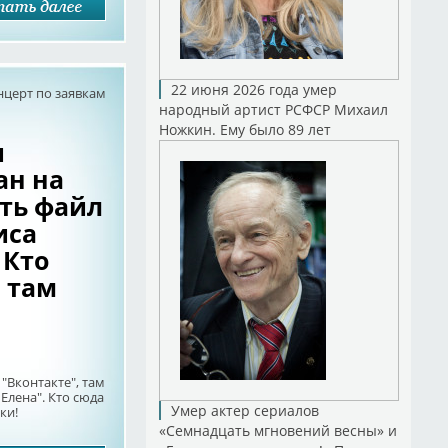
22 июня 2026 года умер
нцерт по заявкам
народный артист РСФСР Михаил
Ножкин. Ему было 89 лет
и
ан на
сть файл
иса
 Кто
 там
"Вконтакте", там
Елена". Кто сюда
Умер актер сериалов
ки!
«Семнадцать мгновений весны» и