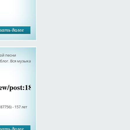
ой песни
лог. Вся музыка
iew/post:187756)
87756) - 157 лет