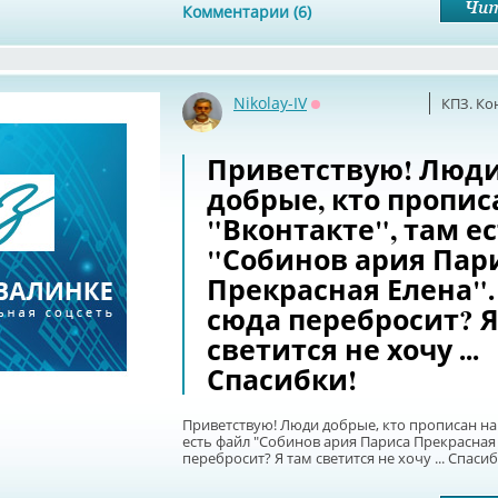
Комментарии (6)
Nikolay-IV
КПЗ. Ко
Оффлайн
Приветствую! Люд
добрые, кто пропис
"Вконтакте", там е
"Собинов ария Пар
Прекрасная Елена".
сюда перебросит? Я
светится не хочу ...
Спасибки!
Приветствую! Люди добрые, кто прописан на 
есть файл "Собинов ария Париса Прекрасная 
перебросит? Я там светится не хочу ... Спасиб