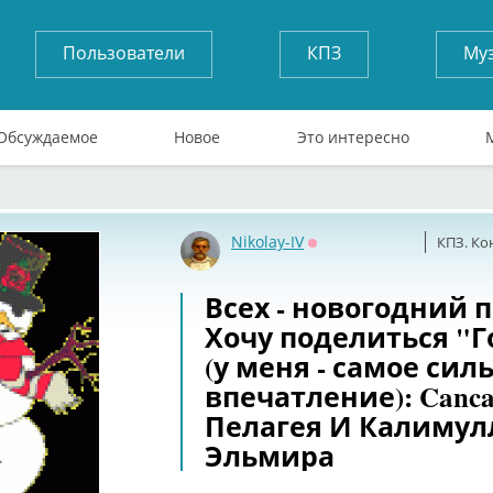
Пользователи
КПЗ
Му
Обсуждаемое
Новое
Это интересно
Nikolay-IV
КПЗ. Ко
Оффлайн
Всех - новогодний 
Хочу поделиться "
(у меня - самое сил
впечатление): Canca
Пелагея И Калимул
Эльмира