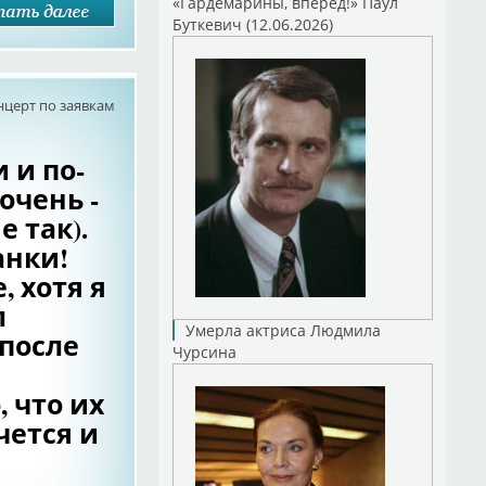
«Гардемарины, вперед!» Паул
Буткевич (12.06.2026)
нцерт по заявкам
 и по-
очень -
е так).
анки!
, хотя я
л
Умерла актриса Людмила
(после
Чурсина
, что их
чется и