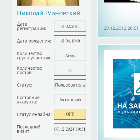
Николай IVановский
Дата
13.02.2011
29.12.2012 20:51
регистрации:
Дата рождения:
18.04.1949
Количество
Array
групп участник:
Количество
41
постов:
Статус:
Пользователь
Состояние
Активный
аккаунта:
OFF
Статус онлайна:
Последний
07.12.2024 19:31
визит: