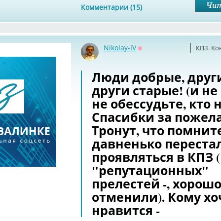
Комментарии (15)
Nikolay-IV
КПЗ. Ко
Оффлайн
Люди добрые, други
други старые! (и не 
не обессудьте, кто н
Спасибки за пожел
Тронут, что помните
давненько переста
проявляться в КПЗ 
"репутационных"
прелестей -, хорошо
отменили). Кому хо
нравится -