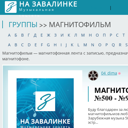
НА ЗАВАЛИНКЕ
Войти
Рег
|
Музыкальная
соцсеть
ГРУППЫ
>> МАГНИТОФИЛЬМ
А
Б
В
Г
Д
Е
Ж
З
И
К
Л
М
Н
О
П
Р
С
Т
A
B
C
D
E
F
G
H
I
J
K
L
M
N
O
P
Q
R
S
Магнитофильм — магнитофонная лента с записью, предназна
магнитофоне.
04_dima
Офф
МАГНИТ
№500 - №99
Буду благодарен за л
магнитофильмов любо
Зарубежная музыка 5
эстр...