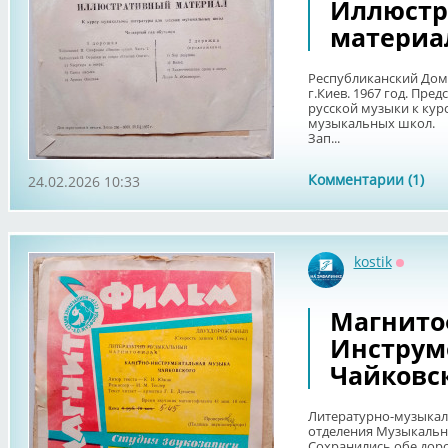
Иллюстр
материа
Республиканский Дом 
г.Киев. 1967 год. Пре
русской музыки к кур
музыкальных школ.
Зап...
Комментарии (1)
24.02.2026 10:33
kostik
Оффла
Магнито
Инструм
Чайковс
Литературно-музыка
отделения Музыкально
Сохранились обе дор