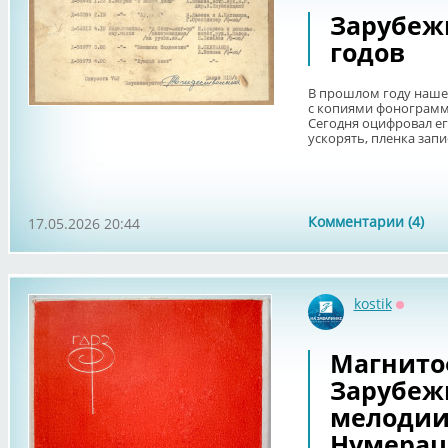
Зарубежн
годов
В прошлом году нашел
с копиями фонограмм
Сегодня оцифровал ег
ускорять, пленка запис
Комментарии (4)
17.05.2026 20:44
kostik
Оффла
Магнито
Зарубеж
мелодии 
Нумерац