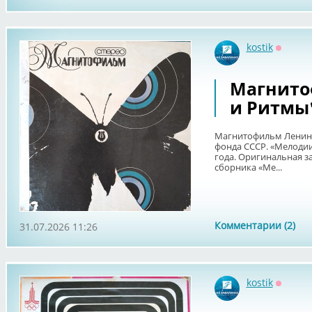
kostik
Оффла
Магнито
и Ритмы"
Магнитофильм Ленинг
фонда СССР. «Мелодии
года. Оригинальная з
сборника «Ме...
Комментарии (2)
31.07.2026 11:26
kostik
Оффла