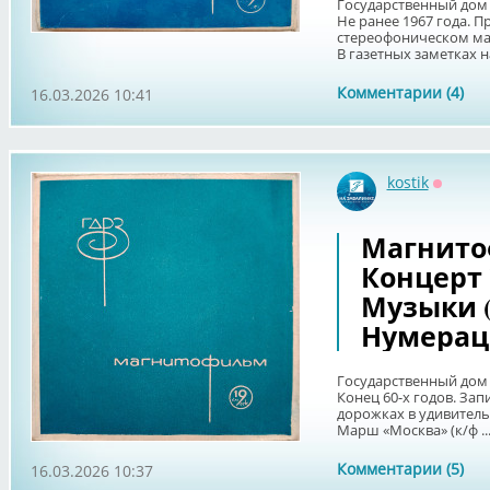
Государственный дом 
Не ранее 1967 года. 
стереофоническом маг
В газетных заметках на
Комментарии (4)
16.03.2026 10:41
kostik
Оффла
Магнитоф
Концерт
Музыки (
Нумерац
Государственный дом 
Конец 60-х годов. Зап
дорожках в удивитель
Марш «Москва» (к/ф ..
Комментарии (5)
16.03.2026 10:37