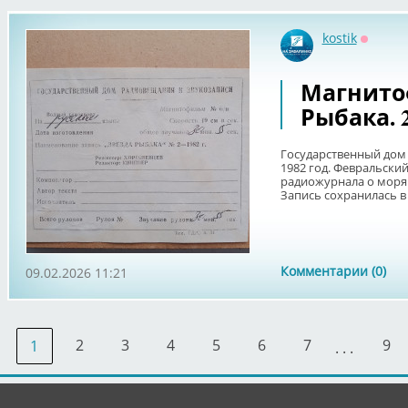
kostik
Оффла
Магнито
Рыбака. 
Государственный дом 
1982 год. Февральски
радиожурнала о моря
Запись сохранилась в 
Комментарии (0)
09.02.2026 11:21
2
3
4
5
6
7
9
1
. . .