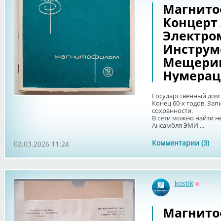
Магнитоф
Концерт
Электро
Инструме
Мещерин
Нумерац
Государственный дом 
Конец 60-х годов. За
сохранности.
В сети можно найти н
Ансамбля ЭМИ ...
Комментарии (3)
02.03.2026 11:24
kostik
Оффла
Магнито