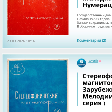
Нумерац
Государственный дом 
Начало 1970-х годов.
Записи сохранилась на
В сборнике представле
Комментарии (2)
23.03.2026 10:16
kostik
Оффла
Стереоф
магнито
Зарубеж
Мелодии
серия )