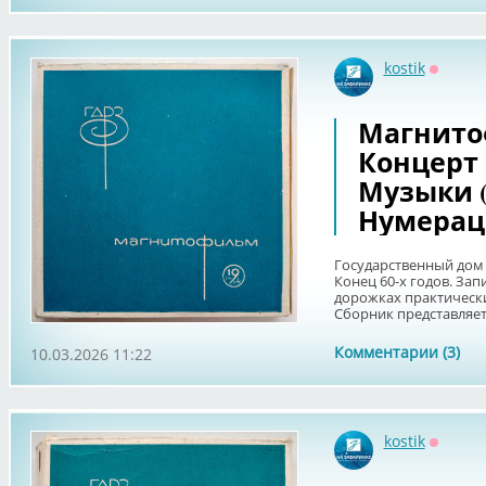
kostik
Оффла
Магнитоф
Концерт
Музыки (
Нумерац
Государственный дом 
Конец 60-х годов. Зап
дорожках практически
Сборник представляет 
Комментарии (3)
10.03.2026 11:22
kostik
Оффла