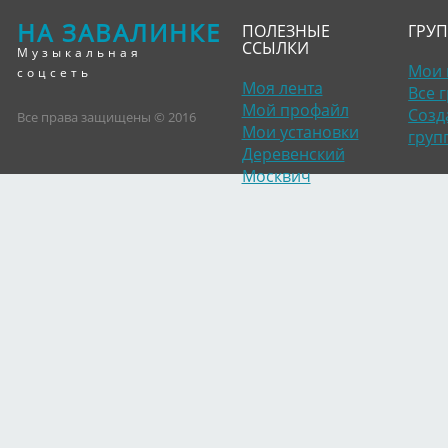
НА ЗАВАЛИНКЕ
ПОЛЕЗНЫЕ
ГРУ
ССЫЛКИ
Музыкальная
Мои 
соцсеть
Моя лента
Все 
Мой профайл
Созд
Все права защищены © 2016
Мои установки
груп
Деревенский
Москвич