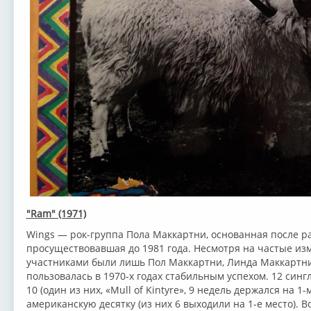
"Ram" (1971)
Wings — рок-группа Пола Маккартни, основанная после рас
просуществовавшая до 1981 года. Несмотря на частые из
участниками были лишь Пол Маккартни, Линда Маккартни 
пользовалась в 1970-х годах стабильным успехом. 12 синг
10 (один из них, «Mull of Kintyre», 9 недель держался на 1-
американскую десятку (из них 6 выходили на 1-е место). 