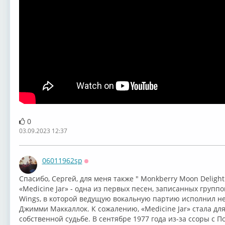
Del Shannon
George Thorogood
Shania Twain
The 
0
03.09.2023 12:37
06011962sp
Оффлайн
Спасибо, Сергей, для меня также " ⁣Monkberry Moon Delight
⁣«Medicine Jar» - одна из первых песен, записанных группо
Wings, в которой ведущую вокальную партию исполнил не 
Джимми Маккаллок. К сожалению, «Medicine Jar» стала дл
собственной судьбе. В сентябре 1977 года из-за ссоры с 