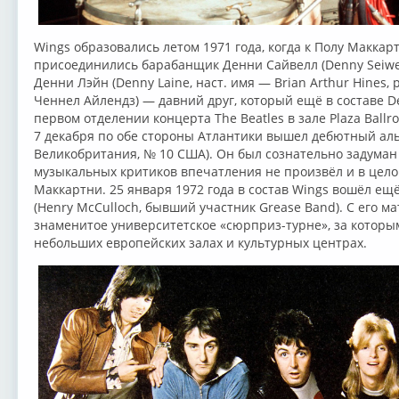
Wings образовались летом 1971 года, когда к Полу Маккар
присоединились барабанщик Денни Сайвелл (Denny Seiwel
Денни Лэйн (Denny Laine, наст. имя — Brian Arthur Hines, 
Ченнел Айлендз) — давний друг, который ещё в составе D
первом отделении концерта The Beatles в зале Plaza Ballro
7 декабря по обе стороны Атлантики вышел дебютный альб
Великобритания, № 10 США). Он был сознательно задуман
музыкальных критиков впечатления не произвёл и в цело
Маккартни. 25 января 1972 года в состав Wings вошёл ещ
(Henry McCulloch, бывший участник Grease Band). C его м
знаменитое университетское «сюрприз-турне», за которы
небольших европейских залах и культурных центрах.