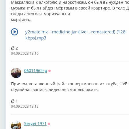
Маккаллока к алкоголю и наркотикам, он был вынужден пок
музыкант был найден мёртвым в своей квартире. В теле
следы алкоголя, марихуаны и
морфина...⁣
y2mate.mx---medicine-jar-(live-_-remastered)-(128-
kbps).mp3
2
04.09.2023 13:10
06011962sp
Оффлайн
Причем, вставленный файл конвертирован из ютуба, LiVE -
студийная запись, видео не смог выложить.
1
04.09.2023 13:12
Sergei 1971
Оффлайн