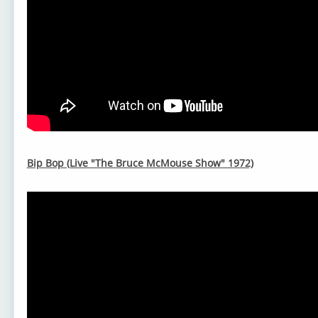
Jean-Michel
Blondie - мой
Kreis - мой
Rod 
Elvis Presley
John Fogerty
Eruption -
Barc
Bip Bop (Live "The Bruce McMouse Show" 1972)
Dion - мой
Middle of the
Jerry Lee Lewis
Spac
Cream - мой
Grand Funk
Joe Dassin
Osca