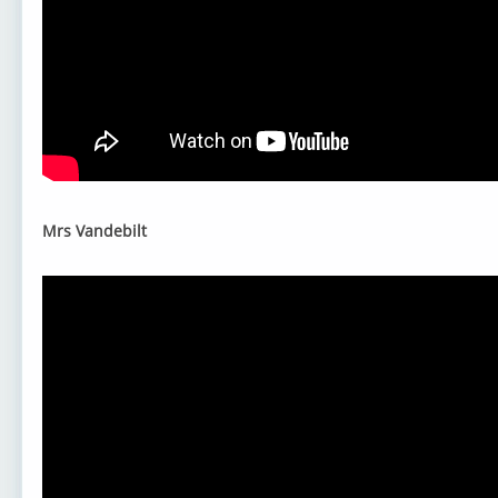
Smokie - мой
Chris Rea -
Black Sabbath
ABB
Dschinghis
Shocking Blue
Electric Light
Chu
Mrs Vandebilt
Gene Vincent
Kiss - мой
Boney M. -
Joe 