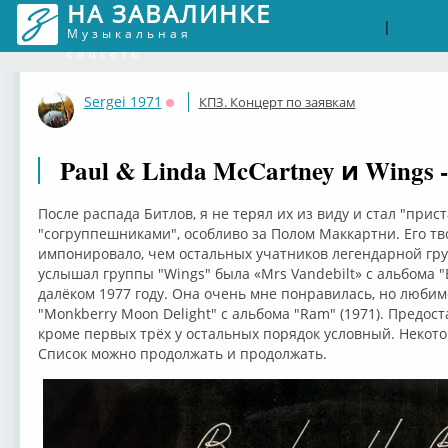
НА ЗАВАЛИНКЕ
Войти
Рег
|
Музыкальная
соцсеть
Sergei 1971
КПЗ. Концерт по заявкам
Оффлайн
Paul & Linda McCartney и Wings
После распада Битлов, я не терял их из виду и стал "пр
"согруппешниками", особливо за Полом Маккартни. Его тв
импонировало, чем остальных учатников легендарной гр
услышал группы "Wings" была «Mrs Vandebilt» с альбома "B
далёком 1977 году. Она очень мне понравилась, но любим
"Monkberry Moon Delight" с альбома "Ram" (1971). Предос
кроме первых трёх у остальных порядок условный. Неко
Список можно продолжать и продолжать.