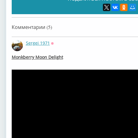
Eric Burdon
Nazareth -
Slade - мой
Led 
Комментарии (5)
Sergei 1971
Оффлайн
⁣Monkberry Moon Delight
Manfred Mann’s
The Doors -
Sweet - мой
Adri
Modern Talking
David Coverdale
Rockets - мой
The