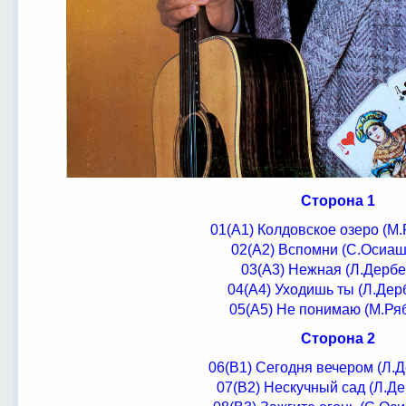
Сторона 1
01(А1) Колдовское озеро (М
02(А2) Вспомни (С.Осиа
03(А3) Нежная (Л.Дербе
04(А4) Уходишь ты (Л.Дер
05(А5) Не понимаю (М.Ря
Сторона 2
06(В1) Сегодня вечером (Л.
07(В2) Нескучный сад (Л.Д