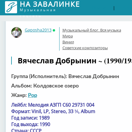
НА ЗАВАЛИНКЕ
Войти
Рег
|
Музыкальная
соцсеть
Gaposha2013
Музыкальный блог. Вся музыка
Онлайн
Мира
Винил
Советские композиторы
Вячеслав Добрынин ~ (1990/19
Группа (Исполнитель): Вячеслав Добрынин
Альбом: Колдовское озеро
Жанр:
Pop
Лейбл: Мелодия АЗГП С60 29731 004
Формат: Vinil, LP, Stereo, 33 ⅓, Album
Год записи: 1989
Год выхода: 1990
Страна: СССР