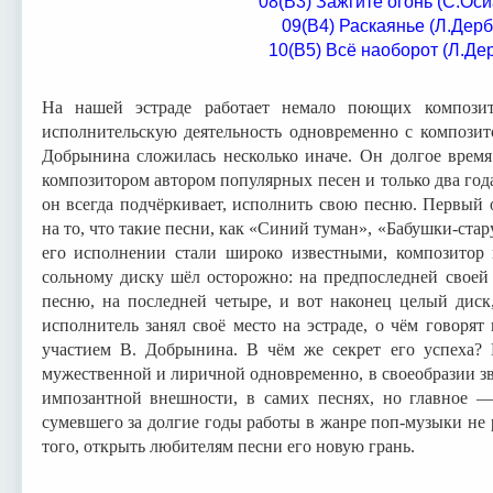
08(В3) Зажгите огонь (С.Ос
09(В4) Раскаянье (Л.Дер
10(В5) Всё наоборот (Л.Де
На нашей эстраде работает немало поющих компози
исполнительскую деятельность одновременно с композито
Добрынина сложилась несколько иначе. Он долгое время
композитором автором популярных песен и только два года н
он всегда подчёркивает, исполнить свою песню. Первый 
на то, что такие песни, как «Синий туман», «Бабушки-стар
его исполнении стали широко известными, композитор
сольному диску шёл осторожно: на предпоследней своей
песню, на последней четыре, и вот наконец целый диск
исполнитель занял своё место на эстраде, о чём говоря
участием В. Добрынина. В чём же секрет его успеха?
мужественной и лиричной одновременно, в своеобразии зв
импозантной внешности, в самих песнях, но главное 
сумевшего за долгие годы работы в жанре поп-музыки не р
того, открыть любителям песни его новую грань.
Симон Осиа