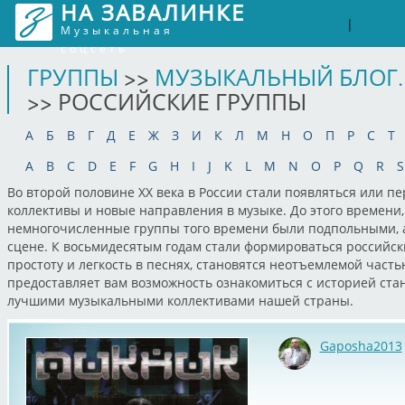
НА ЗАВАЛИНКЕ
Войти
Рег
|
Музыкальная
соцсеть
ГРУППЫ
>>
МУЗЫКАЛЬНЫЙ БЛОГ.
>> РОССИЙСКИЕ ГРУППЫ
А
Б
В
Г
Д
Е
Ж
З
И
К
Л
М
Н
О
П
Р
С
Т
A
B
C
D
E
F
G
H
I
J
K
L
M
N
O
P
Q
R
S
Во второй половине XX века в России стали появляться или 
коллективы и новые направления в музыке. До этого времени,
немногочисленные группы того времени были подпольными, а
сцене. К восьмидесятым годам стали формироваться российск
простоту и легкость в песнях, становятся неотъемлемой част
предоставляет вам возможность ознакомиться с историей ста
лучшими музыкальными коллективами нашей страны.
Gaposha2013