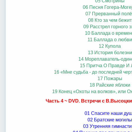
05 Смотрины
06 Песня Гогера-Моге
07 Прерванный полё
08 Кто за чем бежит
09 Расстрел горного э
10 Баллада о време
11 Баллада о любви
12 Купола
13 История болезни
14 Мореплаватель-один
15 Притча О Правде И
16 «Мне судьба - до последней черт
17 Пожары
18 Райские яблоки
19 Конец «Охоты на волков», или О
Часть 4 ~ DVD. Встречи с В.Высоцк
01 Спасите наши ду
02 Братские могилы
03 Утренняя гимнасти