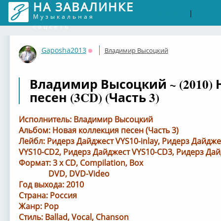
НА ЗАВАЛИНКЕ
Войти
Рег
|
Музыкальная
соцсеть
Gaposha2013
Владимир Высоцкий
Оффлайн
Владимир Высоцкий ~ (2010)
песен (3CD) (Часть 3)
Исполнитель: Владимир Высоцкий
Альбом: Новая коллекция песен (Часть 3)
Лейбл: Ридерз Дайджест VYS10-inlay, Ридерз Дайдж
VYS10-CD2, Ридерз Дайджест VYS10-CD3, Ридерз Да
Формат: 3 x CD, Compilation, Box
DVD, DVD-Video
Год выхода: 2010
Страна: Россия
Жанр: Pop
Стиль: Ballad, Vocal, Chanson