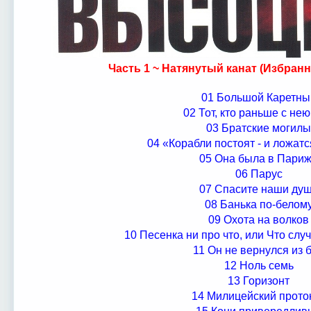
Часть 1 ~ Натянутый канат (Избранн
01 Большой Каретны
02 Тот, кто раньше с не
03 Братские могилы
04 «Корабли постоят - и ложатся
05 Она была в Пари
06 Парус
07 Спасите наши ду
08 Банька по-белом
09 Охота на волков
10 Песенка ни про что, или Что слу
11 Он не вернулся из 
12 Ноль семь
13 Горизонт
14 Милицейский прото