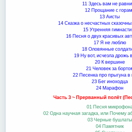
11 Здесь вам не равн
12 Прощание с гора
13 Аисты
14 Сказка о несчастных сказочн
15 Утренняя гимнасти
16 Песня о двух красивых ав
17 Я не люблю
18 Оловянные солдат
19 Ну вот, исчезла дрожь 
20 К вершине
21 Человек за борто
22 Песенка про прыгуна в
23 Бег иноходца
24 Марафон
Часть 3 ~ Прерванный полёт (Пес
01 Песня микрофон
02 Одна научная загадка, или Почему а
03 Черные бушлат
04 Памятник