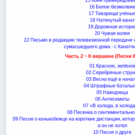
15 Кони привередлив
16 Белое безмолви
17 Товарищи учёны
18 Натянутый канат
19 Дорожная истори
20 Чужая колея
22 Письмо в редакцию телевизионной передачи 
сумасшедшего дома - с Канатч
Часть 2 ~ К вершине (Песни 6
01 Красное, зелёно
02 Серебряные стру
03 Весна ещё в нача
04 Штрафные баталь
05 Наводчица
06 Антисемиты
07 «В холода, в холода.
08 Песенка о сентиментально
09 Песня о конькобежце на короткие дистанции, кото
а он не хотел
10 Песня о друге