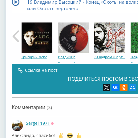
19 Владимир Высоцкий - Конец «Охоты на волко
или Охота с вертолёта
Григорий Лепс
Владимир
За кадром «Верт...
Вла
Высоцкий
Выс
Ссылка на пост
ПОДЕЛИТЬСЯ ПОСТОМ В СВО
2001год. "Уголо...
2002 год. "Реци...
2002 год. "Луко...
2003
Комментарии (2)
Sergei 1971
Оффлайн
Александр, спасибо!