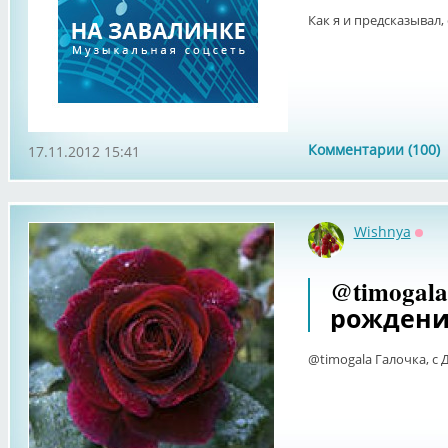
Как я и предсказывал,
Комментарии (100)
17.11.2012 15:41
Wishnya
Офф
@timogal
рождени
@timogala Галочка, с