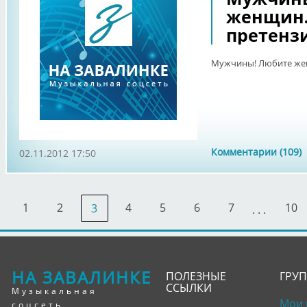
женщин.
претензи
Мужчины! Любите жен
Комментарии (109)
02.11.2012 17:50
1
2
4
5
6
7
10
3
. . .
НА ЗАВАЛИНКЕ
ПОЛЕЗНЫЕ
ГРУ
ССЫЛКИ
Музыкальная
Мои 
соцсеть