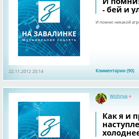
И помни:
- бей и у
И помни: никакой агре
Комментарии (90)
22.11.2012 20:14
Wishnya
Офф
Как я и 
наступл
холоднее