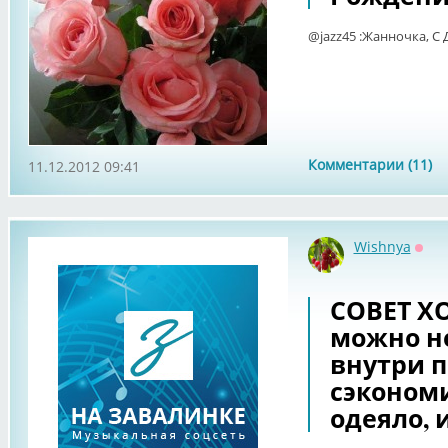
@jazz45 :Жанночка, С
Комментарии (11)
11.12.2012 09:41
Wishnya
Офф
СОВЕТ Х
можно не
внутри п
сэкономи
одеяло, и