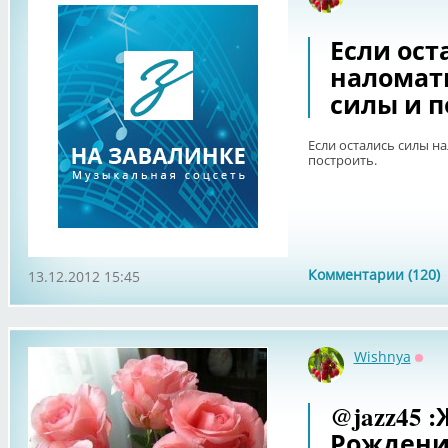
Офф
Если ост
наломать
силы и п
Если остались силы на
построить.
Комментарии (120)
13.12.2012 15:45
Wishnya
Офф
@jazz45 
Рождени