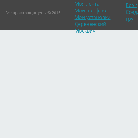
Моя лента
Все 
Мой профайл
Созд
Все права защищены © 2016
Мои установки
груп
Деревенский
Москвич