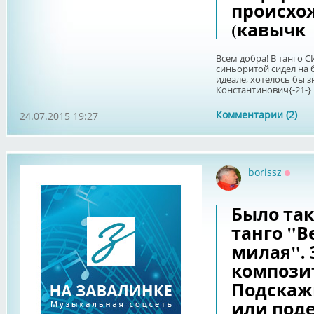
происхо
(кавычк
Всем добра! В танго С
синьоритой сидел на б
идеале, хотелось бы з
Константинович{-21-} Н
Комментарии (2)
24.07.2015 19:27
borissz
Оффл
Было так
танго "В
милая".
композит
Подскаж
или поде