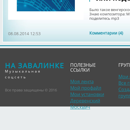
Было такое венгерское
Знаю композитора: М.
поделитесь mp3
Комментарии (4)
08.08.2014 12:53
НА ЗАВАЛИНКЕ
ПОЛЕЗНЫЕ
ГРУ
ССЫЛКИ
Музыкальная
Мои 
соцсеть
Моя лента
Все 
Мой профайл
Созд
Все права защищены © 2016
Мои установки
груп
Деревенский
Москвич