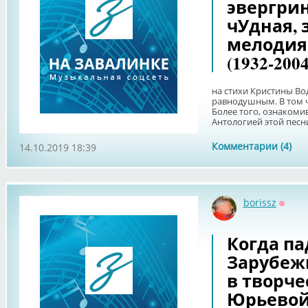
эвергрин
чУдная,
мелодия
(1932-2004
на стихи Кристины Во
равнодушным. В том ч
Более того, ознакомив
Антологией этой песни
Комментарии (4)
14.10.2019 18:39
borissz
Оффл
Когда па
Зарубеж
в творч
Юрьево