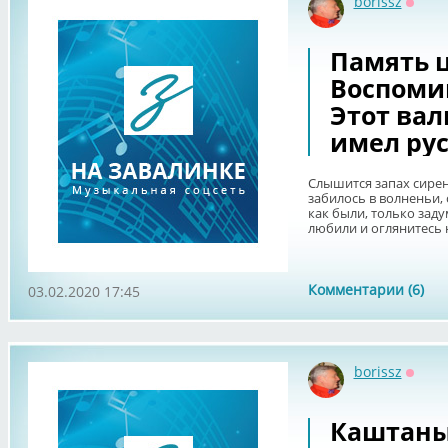
borissz
Оффл
Память 
Воспомин
Этот вал
имел рус
Слышится запах сирени
забилось в волненьи, 
как были, только зад
любили и оглянитесь н
Комментарии (6)
03.02.2020 17:45
borissz
Оффл
Каштаны