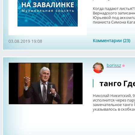
Когда падают листья?!
Вернадского записанн
Юрьевой под аккомпа
пианиста Симона Кагана
Комментарии (23)
03.08.2019 19:08
borissz
Оффл
танго Гд
Николай Никитский, 9
исполнится через пар
замечательное танго 
указывалось в скобках: