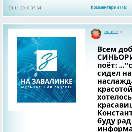
Комментарии (16)
30.11.2016 03:34
borissz
Оффл
Всем доб
СИНЬОРИ
поёт: ...
сидел на
наслажд
красотой.
хотелось
красавиц
Констант
буду ра
информа