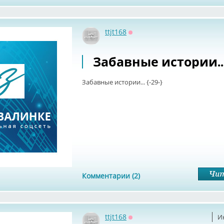
ttjt168
Оффлайн
Забавные истории... 
Забавные истории... {-29-}
Комментарии (2)
ttjt168
И
Оффлайн