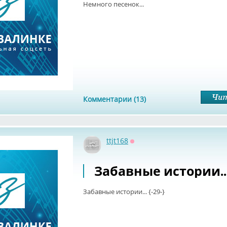
Немного песенок...
Комментарии (13)
ttjt168
Оффлайн
Забавные истории... 
Забавные истории... {-29-}