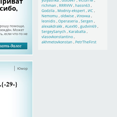
 Приват
yulyashka
,
dotov47
,
VictorrM
,
richman
,
RRRVVV
,
hassn63
,
сибо,
Godzila
,
Modniy-ekspert
,
ИС
,
Nemomu
,
oldwise
,
Илонка
,
leonidis
,
Operaseria
,
Sergen
,
 прошу помощи,
alexakdrakk
,
ALex90
,
gudvin69
,
вреждён. Может
SergeySanych
,
Karabalta
,
, если что-то не
vlasovkonstantino
,
akhmetovkonstan
,
PetrTheFirst
Юмор
{-29-}