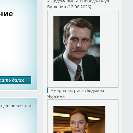
«Гардемарины, вперед!» Паул
Буткевич (12.06.2026)
ение
Умерла актриса Людмила
Чурсина
нцерт по заявкам