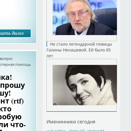
Не стало легендарной певицы
Галины Ненашевой. Ей было 85
лет
 вопрос
ютерная помощь
ка!
 прошу
шу!
 (rtf)
кто
робую
Именинники сегодня
ли что-