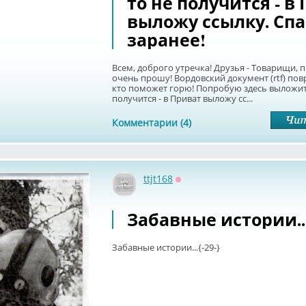
то не получится - в
выложу ссылку. Спа
заранее!
Всем, доброго утречка! Друзья - Товарищи,
очень прошу! Вордовский документ (rtf) по
кто поможет горю! Попробую здесь выложить
получится - в Приват выложу сс...
Комментарии (4)
ttjt168
Оффлайн
Забавные истории...
Забавные истории...{-29-}