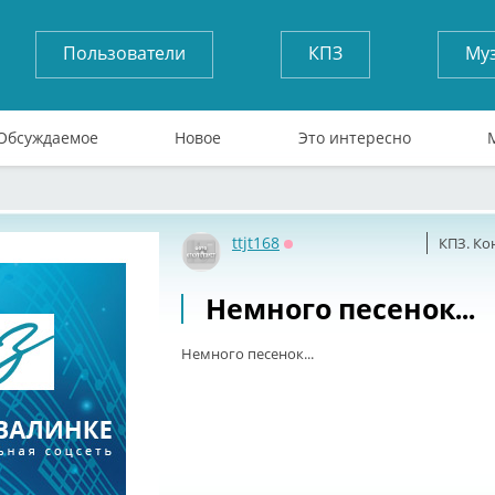
Пользователи
КПЗ
Му
Обсуждаемое
Новое
Это интересно
ttjt168
КПЗ. Ко
Оффлайн
Немного песенок...
Немного песенок...