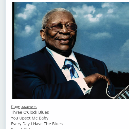
Содержание:
Three O’Clock Blues
You Upset Me Baby
Every Day I Have The Blues