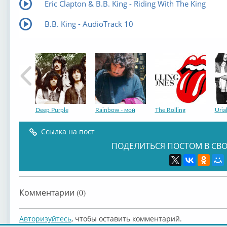
Eric Clapton & B.B. King - Riding With The King
B.B. King - AudioTrack 10
Deep Purple
Rainbow - мой
The Rolling
Uria
Ссылка на пост
ПОДЕЛИТЬСЯ ПОСТОМ В СВО
Eric Burdon
Nazareth -
Slade - мой
Led 
Комментарии (0)
Авторизуйтесь
, чтобы оставить комментарий.