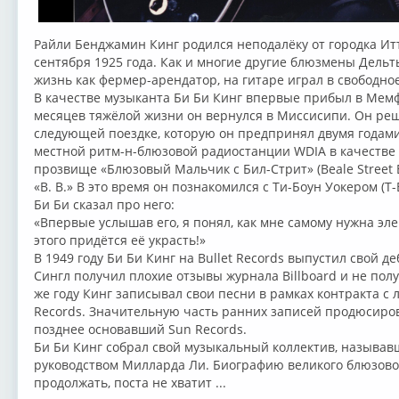
Райли Бенджамин Кинг родился неподалёку от городка Итт
сентября 1925 года. Как и многие другие блюзмены Дель
жизнь как фермер-арендатор, на гитаре играл в свободно
В качестве музыканта Би Би Кинг впервые прибыл в Мемфи
месяцев тяжёлой жизни он вернулся в Миссисипи. Он реш
следующей поездке, которую он предпринял двумя годами
местной ритм-н-блюзовой радиостанции WDIA в качестве 
прозвище «Блюзовый Мальчик с Бил-Стрит» (Beale Street B
«B. B.» В это время он познакомился с Ти-Боун Уокером (T-
Би Би сказал про него:
«Впервые услышав его, я понял, как мне самому нужна эле
этого придётся её украсть!»
В 1949 году Би Би Кинг на Bullet Records выпустил свой д
Сингл получил плохие отзывы журнала Billboard и не полу
же году Кинг записывал свои песни в рамках контракта с
Records. Значительную часть ранних записей продюсирова
позднее основавший Sun Records.
Би Би Кинг собрал свой музыкальный коллектив, называвши
руководством Милларда Ли. Биографию великого блюзово
продолжать, поста не хватит ...