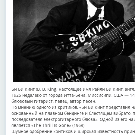
Би Би Кинг (B. B. King; настоящее имя Райли Би Кинг, англ.
1925 недалеко от города Итта-Бена, Миссисипи, США — 1
блюзовый гитарист, певец, автор песен.
По мнению одного из критиков, «Би Би Кинг представил н
основанный на плавном бендинге и блестящем вибрато, 
последователя электрогитарного блюза». Одной из его н
является «The Thrill Is Gone» (1969).
Шумное одобрение критиков и широкая известность прин