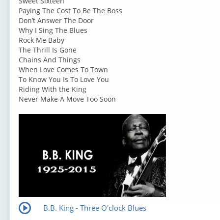
Sweet Sixteen
Paying The Cost To Be The Boss
Don’t Answer The Door
Why I Sing The Blues
Rock Me Baby
The Thrill Is Gone
Chains And Things
When Love Comes To Town
To Know You Is To Love You
Riding With the King
Never Make A Move Too Soon
B.B. King - Three O'clock Blues