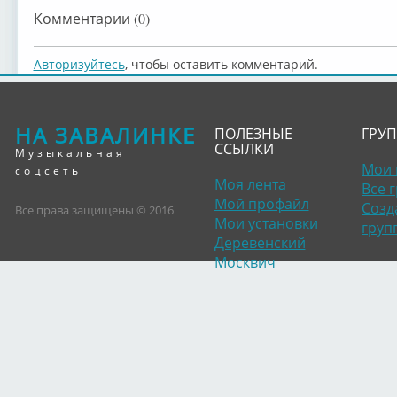
Комментарии (0)
Авторизуйтесь
, чтобы оставить комментарий.
Deep Purple
Deep Purple
Deep Purple
Deep
НА ЗАВАЛИНКЕ
ПОЛЕЗНЫЕ
ГРУ
ССЫЛКИ
Музыкальная
Мои 
соцсеть
Моя лента
Все 
Мой профайл
Созд
Все права защищены © 2016
Мои установки
груп
Деревенский
Deep Purple
Deep Purple
Deep Purple
Deep
Москвич
Deep Purple
Deep Purple
Deep Purple
Deep