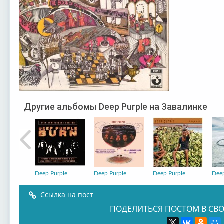
Другие альбомы Deep Purple на Завалинке
Deep Purple
Deep Purple
Deep Purple
Deep
Ссылка на пост
ПОДЕЛИТЬСЯ ПОСТОМ В СВО