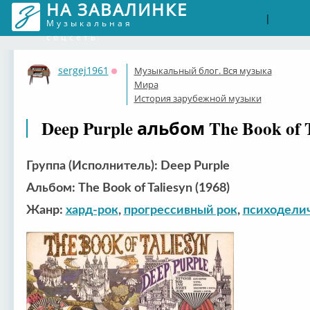
НА ЗАВАЛИНКЕ
Войти
Рег
|
Музыкальная
соцсеть
sergej1961
Музыкальный блог. Вся музыка
Оффлайн
Мира
История зарубежной музыки
Deep Purple альбом The Book of T
Группа (Исполнитель): Deep Purple
Альбом: The Book of Taliesyn (1968)
Жанр:
хард-рок
,
прогрессивный рок
,
психодели