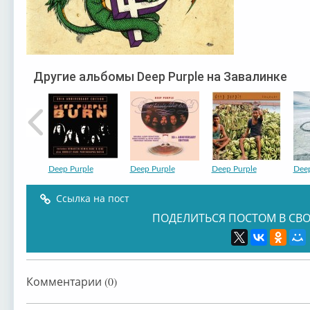
Другие альбомы Deep Purple на Завалинке
Deep Purple
Deep Purple
Deep Purple
Deep
Ссылка на пост
ПОДЕЛИТЬСЯ ПОСТОМ В СВО
Deep Purple
Deep Purple
Deep Purple
Deep
Комментарии (0)