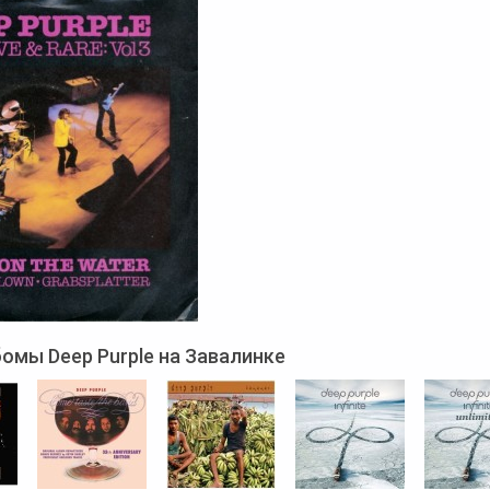
омы Deep Purple на Завалинке