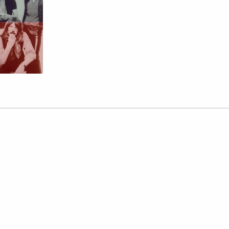
Deep Purple
Deep Purple
Deep Purple
Deep Purpl
Deep Purple
Deep Purple
Deep purple
Deep purpl
Deep purple
Deep Purple
Deep Purple
Deep Purpl