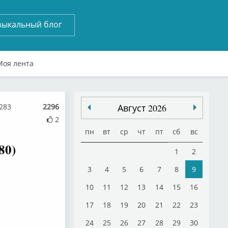
зыкальный блог
Моя лента
283
2296
Август 2026
2
пн
вт
ср
чт
пт
сб
вс
80)
1
2
3
4
5
6
7
8
9
10
11
12
13
14
15
16
17
18
19
20
21
22
23
24
25
26
27
28
29
30