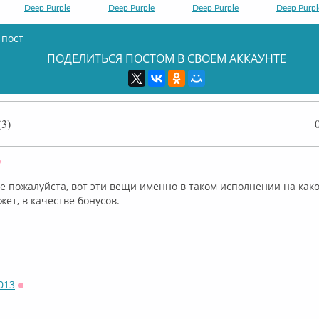
Deep Purple
Deep Purple
Deep Purple
Deep Purpl
 пост
ПОДЕЛИТЬСЯ ПОСТОМ В СВОЕМ АККАУНТЕ
Deep Purple
Deep Purple
Deep Purple
Deep Purpl
3)
Оффлайн
е пожалуйста, вот эти вещи именно в таком исполнении на как
жет, в качестве бонусов.
Deep Purple
Deep Purple
Deep Purple
Deep Purpl
013
Оффлайн
Deep Purple
Deep Purple
Deep Purple
Deep Purpl