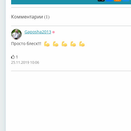
Deep Purple
Deep Purple
Deep Purple
Deep
Комментарии (1)
Gaposha2013
Оффлайн
Просто блеск!!!
Deep Purple
Deep Purple
Deep Purple
Deep
1
25.11.2019 10:06
Deep Purple
Deep Purple
Deep Purple
Deep