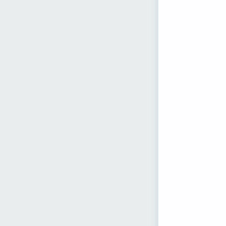
Deep Purple
Deep Purple
Deep Purple