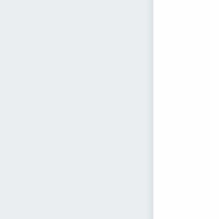
Deep Purple
Deep Purple
Deep purple