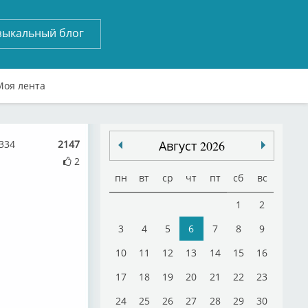
зыкальный блог
Моя лента
334
2147
Август 2026
2
пн
вт
ср
чт
пт
сб
вс
1
2
3
4
5
6
7
8
9
10
11
12
13
14
15
16
17
18
19
20
21
22
23
24
25
26
27
28
29
30