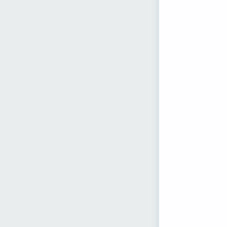
Deep Purple
Deep Purple
Deep Purple