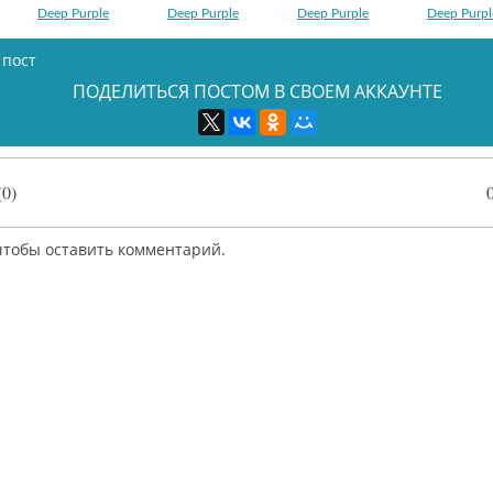
Deep Purple
Deep Purple
Deep Purple
Deep Purpl
 пост
ПОДЕЛИТЬСЯ ПОСТОМ В СВОЕМ АККАУНТЕ
Deep Purple
Deep Purple
Deep Purple
Deep Purpl
0)
 чтобы оставить комментарий.
Deep Purple
Deep Purple
Deep Purple
Deep Purpl
Deep Purple
Deep Purple
Deep Purple
Deep Purpl