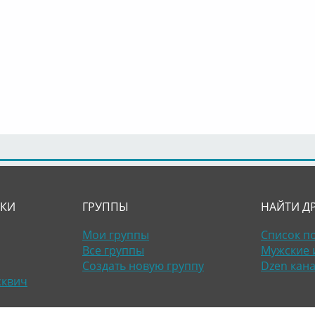
Deep Purple
Deep Purple
Deep Purple
Deep Purpl
Deep Purple
Deep Purple
Various альбом
Deep Purpl
ЛКИ
ГРУППЫ
НАЙТИ Д
Мои группы
Список п
Все группы
Мужские 
Создать новую группу
Dzen кан
сквич