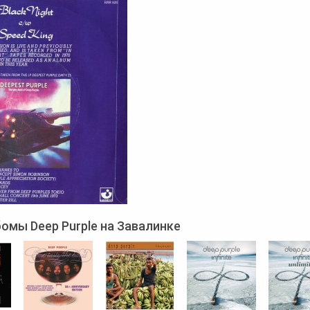
омы Deep Purple на Завалинке