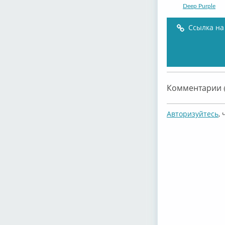
Deep Purple
Ссылка на
Deep Purple
Комментарии (
Авторизуйтесь
,
Deep Purple
Deep Purple