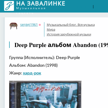
НА ЗАВАЛИНКЕ
Войти
Рег
|
Музыкальная
соцсеть
sergej1961
Музыкальный блог. Вся музыка
Оффлайн
Мира
История зарубежной музыки
Deep Purple альбом Abandon (19
Группа (Исполнитель): Deep Purple
Альбом: Abandon (1998)
Жанр:
хард-рок