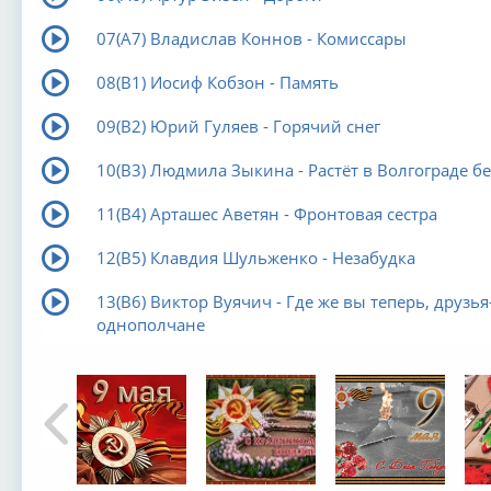
07(А7) Владислав Коннов - Комиссары
08(В1) Иосиф Кобзон - Память
09(В2) Юрий Гуляев - Горячий снег
10(В3) Людмила Зыкина - Растёт в Волгограде б
11(В4) Арташес Аветян - Фронтовая сестра
12(В5) Клавдия Шульженко - Незабудка
13(В6) Виктор Вуячич - Где же вы теперь, друзья
однополчане