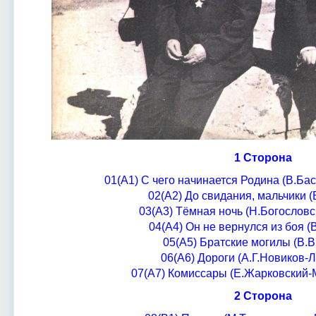
1 Сторона
01(А1) С чего начинается Родина (В.Ба
02(А2) До свидания, мальчики 
03(А3) Тёмная ночь (Н.Богословс
04(А4) Он не вернулся из боя (
05(А5) Братские могилы (В.
06(А6) Дороги (А.Г.Новиков-
07(А7) Комиссары (Е.Жарковский-
2 Сторона