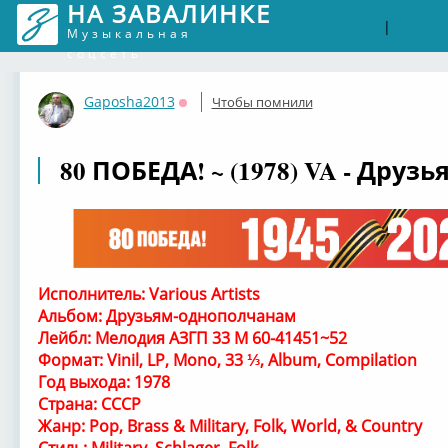
НА ЗАВАЛИНКЕ
Войти
Рег
|
Музыкальная
соцсеть
Gaposha2013
Чтобы помнили
Оффлайн
80 ПОБЕДА! ~ (1978) VA - Дру
Исполнитель: Various Artists
Альбом: Друзьям-однополчанам
Лейбл: Мелодия АЗГП 33 М 60-41451~52
Формат: Vinil, LP, Mono, 33 ⅓, Album, Compilation
Год выхода: 1978
Страна: СССР
Жанр: Pop, Brass & Military, Folk, World, & Country
Стиль: Military, Schlager, Folk