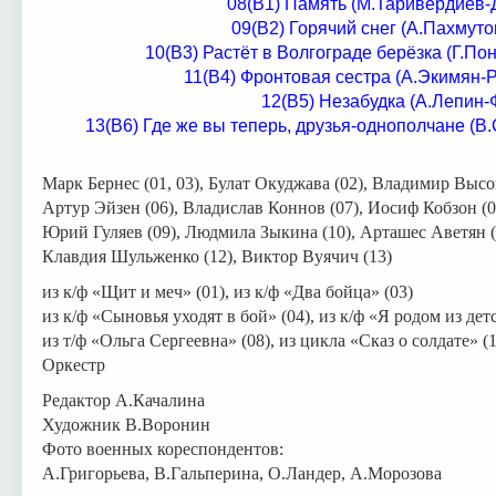
08(В1) Память (М.Таривердиев-
09(В2) Горячий снег (А.Пахмут
10(В3) Растёт в Волгограде берёзка (Г.П
11(В4) Фронтовая сестра (А.Экимян-
12(В5) Незабудка (А.Лепин-
13(В6) Где же вы теперь, друзья-однополчане (
Марк Бернес (01, 03), Булат Окуджава (02), Владимир Высо
Артур Эйзен (06), Владислав Коннов (07), Иосиф Кобзон (0
Юрий Гуляев (09), Людмила Зыкина (10), Арташес Аветян (
Клавдия Шульженко (12), Виктор Вуячич (13)
из к/ф «Щит и меч» (01), из к/ф «Два бойца» (03)
из к/ф «Сыновья уходят в бой» (04), из к/ф «Я родом из детс
из т/ф «Ольга Сергеевна» (08), из цикла «Сказ о солдате» (1
Оркестр
Редактор А.Качалина
Художник В.Воронин
Фото военных кореспондентов:
А.Григорьева, В.Гальперина, О.Ландер, А.Морозова