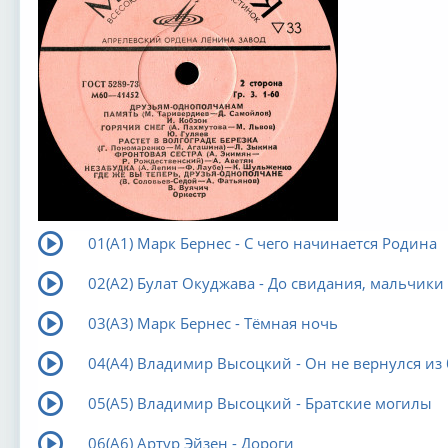
01(А1) Марк Бернес - С чего начинается Родина
02(А2) Булат Окуджава - До свидания, мальчики
03(А3) Марк Бернес - Тёмная ночь
04(А4) Владимир Высоцкий - Он не вернулся из 
05(А5) Владимир Высоцкий - Братские могилы
06(А6) Артур Эйзен - Дороги