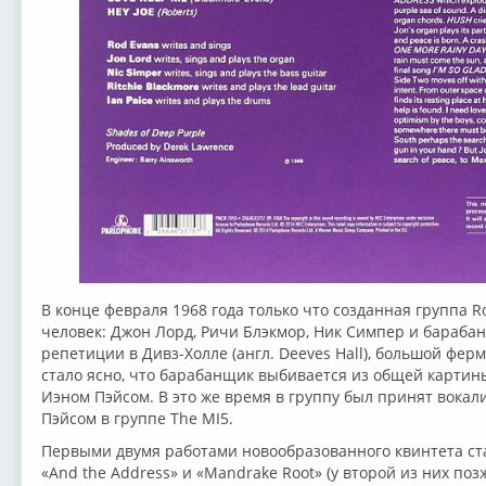
В конце февраля 1968 года только что созданная группа R
человек: Джон Лорд, Ричи Блэкмор, Ник Симпер и бараба
репетиции в Дивз-Холле (англ. Deeves Hall), большой фер
стало ясно, что барабанщик выбивается из общей картин
Иэном Пэйсом. В это же время в группу был принят вокали
Пэйсом в группе The MI5.
Первыми двумя работами новообразованного квинтета с
«And the Address» и «Mandrake Root» (у второй из них поз