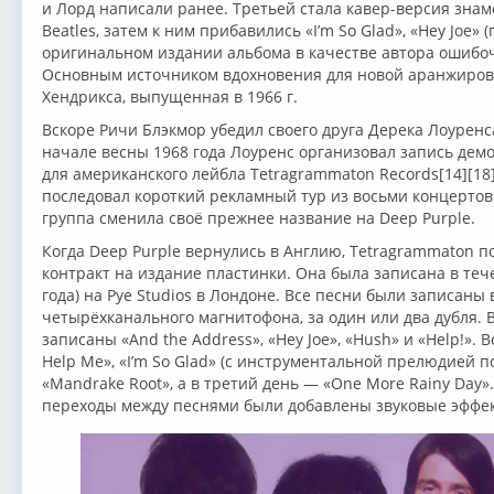
и Лорд написали ранее. Третьей стала кавер-версия знам
Beatles, затем к ним прибавились «I’m So Glad», «Hey Joe» 
оригинальном издании альбома в качестве автора ошибочн
Основным источником вдохновения для новой аранжировк
Хендрикса, выпущенная в 1966 г.
Вскоре Ричи Блэкмор убедил своего друга Дерека Лоуренс
начале весны 1968 года Лоуренс организовал запись демов
для американского лейбла Tetragrammaton Records[14][18]
последовал короткий рекламный тур из восьми концертов 
группа сменила своё прежнее название на Deep Purple.
Когда Deep Purple вернулись в Англию, Tetragrammaton 
контракт на издание пластинки. Она была записана в теч
года) на Pye Studios в Лондоне. Все песни были записан
четырёхканального магнитофона, за один или два дубля. В
записаны «And the Address», «Hey Joe», «Hush» и «Help!».
Help Me», «I’m So Glad» (с инструментальной прелюдией п
«Mandrake Root», а в третий день — «One More Rainy Day
переходы между песнями были добавлены звуковые эффект