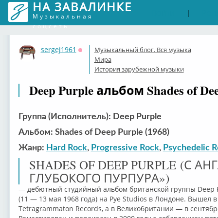
НА ЗАВАЛИНКЕ
Войти
Рег
|
Музыкальная
соцсеть
sergej1961
Музыкальный блог. Вся музыка
Оффлайн
Мира
История зарубежной музыки
Deep Purple альбом Shades of Dee
Группа (Исполнитель): Deep Purple
Альбом: Shades of Deep Purple (1968)
Жанр:
Hard Rock
,
Progressive Rock
,
Psychedelic 
SHADES OF DEEP PURPLE (С АН
ГЛУБОКОГО ПУРПУРА»)
— дебютный студийный альбом британской группы Deep Pu
(11 — 13 мая 1968 года) на Pye Studios в Лондоне. Вышел 
Tetragrammaton Records, а в Великобритании — в сентябре