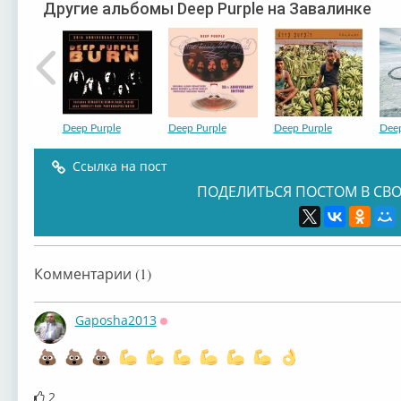
Другие альбомы Deep Purple на Завалинке
Deep Purple
Deep Purple
Deep Purple
Deep
Ссылка на пост
ПОДЕЛИТЬСЯ ПОСТОМ В СВО
Deep Purple
Deep Purple
Deep Purple
Deep
Комментарии (1)
Gaposha2013
Оффлайн
Deep Purple
Deep Purple
Deep Purple
Deep
2