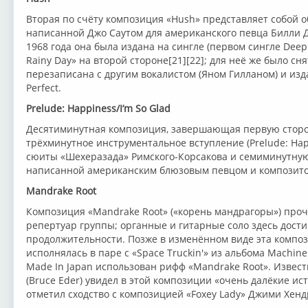
Вторая по счёту композиция «Hush» представляет собой 
написанной Джо Саутом для американского певца Билли Джо
1968 года она была издана на сингле (первом сингле Deep
Rainy Day» на второй стороне[21][22]; для неё же было сн
перезаписана с другим вокалистом (Яном Гилланом) и изд
Perfect.
Prelude: Happiness/I’m So Glad
Десятиминутная композиция, завершающая первую сторон
трёхминутное инструментальное вступление (Prelude: Ha
сюиты «Шехеразада» Римского-Корсакова и семиминутную о
написанной американским блюзовым певцом и композито
Mandrake Root
Композиция «Mandrake Root» («корень мандрагоры») про
репертуар группы; органные и гитарные соло здесь дост
продолжительности. Позже в изменённом виде эта композ
исполнялась в паре с «Space Truckin'» из альбома Machine 
Made In Japan использован рифф «Mandrake Root». Изве
(Bruce Eder) увидел в этой композиции «очень далёкие ист
отметил сходство с композицией «Foxey Lady» Джими Хенд