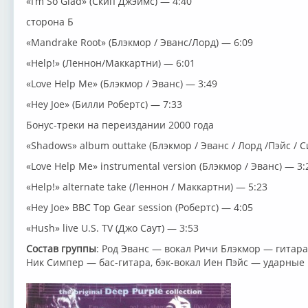
«I’m So Glad» (Скип Джэймс) — 4:40
сторона Б
«Mandrake Root» (Блэкмор / Эванс/Лорд) — 6:09
«Help!» (Леннон/Маккартни) — 6:01
«Love Help Me» (Блэкмор / Эванс) — 3:49
«Hey Joe» (Билли Робертс) — 7:33
Бонус-треки на переиздании 2000 года
«Shadows» album outtake (Блэкмор / Эванс / Лорд /Пэйс / 
«Love Help Me» instrumental version (Блэкмор / Эванс) — 3:
«Help!» alternate take (Леннон / Маккартни) — 5:23
«Hey Joe» BBC Top Gear session (Робертс) — 4:05
«Hush» live U.S. TV (Джо Саут) — 3:53
Состав группы
: Род Эванс — вокал Ричи Блэкмор — гитар
Ник Симпер — бас-гитара, бэк-вокал Иен Пэйс — ударные